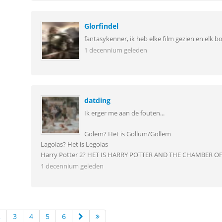
Glorfindel
fantasykenner, ik heb elke film gezien en elk b
1 decennium geleden
datding
Ik erger me aan de fouten...
Golem? Het is Gollum/Gollem
Lagolas? Het is Legolas
Harry Potter 2? HET IS HARRY POTTER AND THE CHAMBER O
1 decennium geleden
2
3
4
5
6