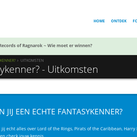
HOME
ONTDEK
F
Records of Ragnarok ~ Wie moet er winnen?
YKENNER?
UITKOMSTEN
sykenner? - Uitkomsten
N JIJ EEN ECHTE FANTASYKENNER?
jij echt alles over Lord of the Rings, Pirats of the Caribbean, Harr
 en check jouw kennis...