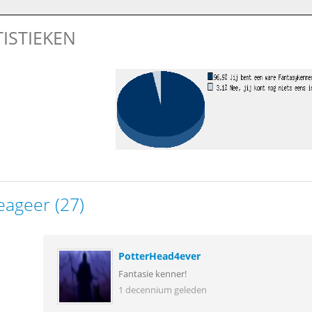
TISTIEKEN
eageer (27)
PotterHead4ever
Fantasie kenner!
1 decennium geleden