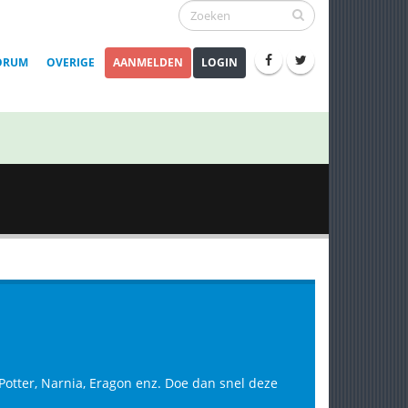
ORUM
OVERIGE
AANMELDEN
LOGIN
y Potter, Narnia, Eragon enz. Doe dan snel deze