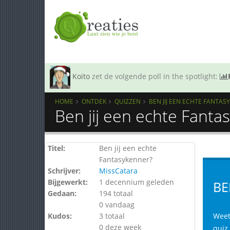
Koito
zet de volgende poll in the spotlight:
HOME
ONTDEK
QUIZZEN
BEN JIJ EEN ECHTE FANTAS
Ben jij een echte Fanta
Titel:
Ben jij een echte
Fantasykenner?
Schrijver:
MissCatara
Bijgewerkt:
1 decennium geleden
BE
Gedaan:
194 totaal
0 vandaag
Kudos:
3 totaal
Weet 
0 deze week
quiz