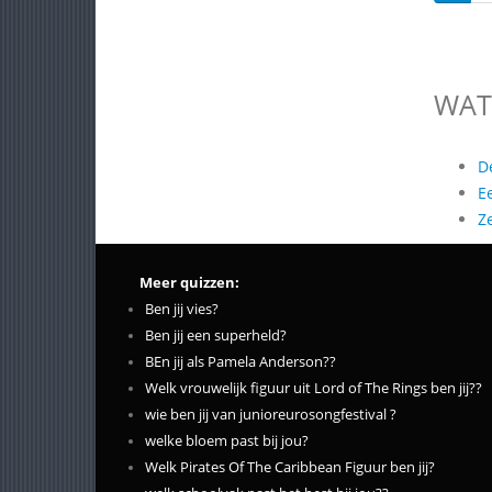
WAT
D
E
Z
Meer quizzen:
Ben jij vies?
Ben jij een superheld?
BEn jij als Pamela Anderson??
Welk vrouwelijk figuur uit Lord of The Rings ben jij??
wie ben jij van junioreurosongfestival ?
welke bloem past bij jou?
Welk Pirates Of The Caribbean Figuur ben jij?