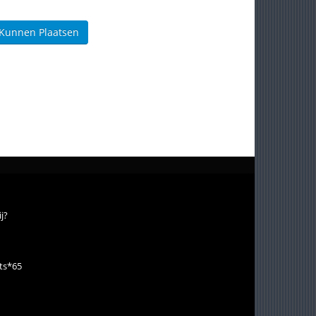
 Kunnen Plaatsen
j?
ts*65