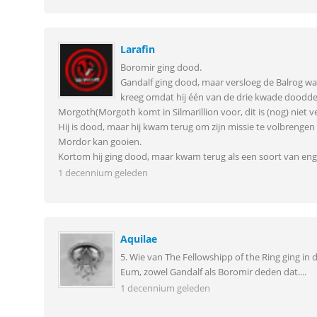
Larafin
Boromir ging dood.
Gandalf ging dood, maar versloeg de Balrog waar
kreeg omdat hij één van de drie kwade doodde. 
Morgoth(Morgoth komt in Silmarillion voor, dit is (nog) niet 
Hij is dood, maar hij kwam terug om zijn missie te volbrengen
Mordor kan gooien.
Kortom hij ging dood, maar kwam terug als een soort van engel. 
1 decennium geleden
Aquilae
5. Wie van The Fellowshipp of the Ring ging in 
Eum, zowel Gandalf als Boromir deden dat....
1 decennium geleden