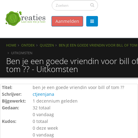
Aanmelden
HOME
ONTDEK
QUIZZEN
BEN JE EEN GOEDE VRIENDIN VOOR BILL OF TOM 
UITKOMSTEN
Ben je een goede vriendin voor bill o
tom ?? - Uitkomsten
Titel:
ben je een goede vriendin voor bill of tom ??
Schrijver:
ctjeenjana
Bijgewerkt:
1 decennium geleden
Gedaan:
32 totaal
0 vandaag
Kudos:
0 totaal
0 deze week
0 vandaag