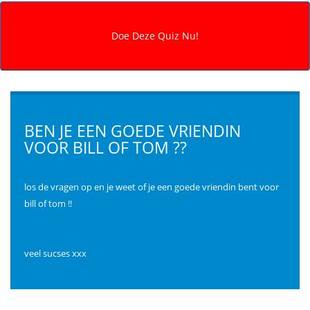
BEN JE EEN GOEDE VRIENDIN
VOOR BILL OF TOM ??
los de vragen op en je weet of je een goede vriendin bent voor
bill of tom !!
veel sucses xxx