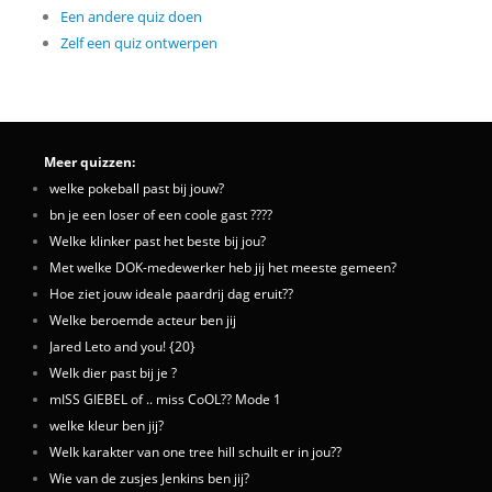
Een andere quiz doen
Zelf een quiz ontwerpen
Meer quizzen:
welke pokeball past bij jouw?
bn je een loser of een coole gast ????
Welke klinker past het beste bij jou?
Met welke DOK-medewerker heb jij het meeste gemeen?
Hoe ziet jouw ideale paardrij dag eruit??
Welke beroemde acteur ben jij
Jared Leto and you! {20}
Welk dier past bij je ?
mISS GIEBEL of .. miss CoOL?? Mode 1
welke kleur ben jij?
Welk karakter van one tree hill schuilt er in jou??
Wie van de zusjes Jenkins ben jij?