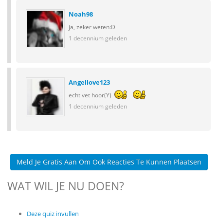
Noah98
ja, zeker weten:D
1 decennium geleden
Angellove123
echt vet hoor(Y)
1 decennium geleden
Meld Je Gratis Aan Om Ook Reacties Te Kunnen Plaatsen
WAT WIL JE NU DOEN?
Deze quiz invullen