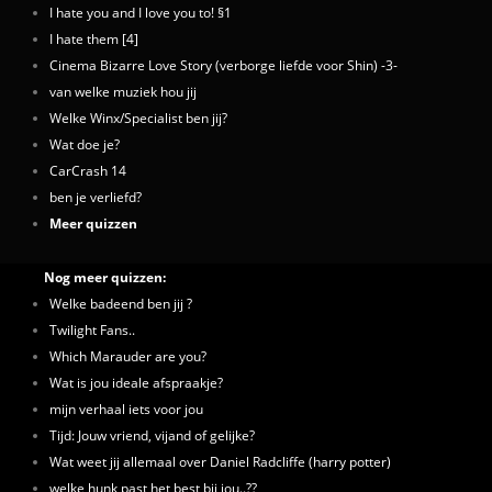
I hate you and I love you to! §1
I hate them [4]
Cinema Bizarre Love Story (verborge liefde voor Shin) -3-
van welke muziek hou jij
Welke Winx/Specialist ben jij?
Wat doe je?
CarCrash 14
ben je verliefd?
Meer quizzen
Nog meer quizzen:
Welke badeend ben jij ?
Twilight Fans..
Which Marauder are you?
Wat is jou ideale afspraakje?
mijn verhaal iets voor jou
Tijd: Jouw vriend, vijand of gelijke?
Wat weet jij allemaal over Daniel Radcliffe (harry potter)
welke hunk past het best bij jou..??