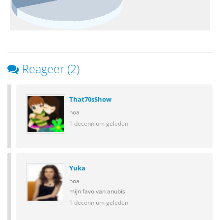
Reageer (2)
That70sShow
noa
1 decennium geleden
Yuka
noa
mijn favo van anubis
1 decennium geleden