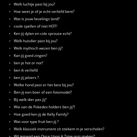
Welk luchtje past bij jou?
Hoe weet je of je echt verliefd bent?
Wat is jouw lievelings land?
coole spellen of niet HOT!
Ken jij dylan en cole sprouse echt?
Welk huisdier past bij jou?
Welk mythisch wezen ben jij?
Kan jij goed zingen?
ben je hot or not?
ben ik verliefd
ben jij jaloers ?
Welke hond past er het best bij jou?
Ben jij een boer of een fotomodel?
Bij welk dier pas jij?
Wie van de Pokedex holders ben jij?!
Hoe goed ken jij de Kelly Family?
Wat voor type fruit ben jij ?
Welk klassiek instrument zit stiekem in je verscholen?
Wil iemand een Once Upon A Time quiz maken?