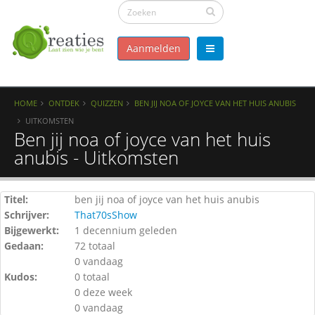
Aanmelden
HOME
ONTDEK
QUIZZEN
BEN JIJ NOA OF JOYCE VAN HET HUIS ANUBIS
UITKOMSTEN
Ben jij noa of joyce van het huis
anubis - Uitkomsten
Titel:
ben jij noa of joyce van het huis anubis
Schrijver:
That70sShow
Bijgewerkt:
1 decennium geleden
Gedaan:
72 totaal
0 vandaag
Kudos:
0 totaal
0 deze week
0 vandaag