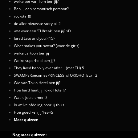
welke pet van Tom ben jij?
Ben jij een romantisch persoon?
rockstar!!!
de aller nieuwste story bill2
wat voor een 'THfreak' ben jij? xD
Jared Leto and you! {15}
What makes you sweat? (voor de girls)
welke cartoon ben jij
Welke superheld ben jij?
They lived happily ever after... (met TH) 5
SWAMPERbecomesPRINCESS_xTOKIOHOTELx__2__
Wie van Tokio Hotel ben jij?
Hoe hard haat jij Tokio Hotel??
Wat is jou element?
In welke afdeling hoor jij thuis
Hoe goed ken jij Yes-R?
Meer quizzen
Nog meer quizzen: