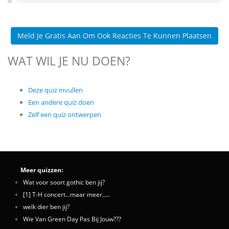
Meld Je Gratis Aan Om Ook Reacties Te Kunnen Plaatsen
WAT WIL JE NU DOEN?
Deze quiz invullen
Een andere quiz doen
Zelf een quiz ontwerpen
Meer quizzen:
Wat voor soort gothic ben jij?
[1] T-H concert...maar meer.....
welk dier ben jij?
Wie Van Green Day Pas Bij Jouw???