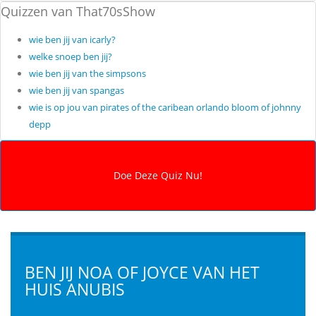
Quizzen van That70sShow
wie ben jij van icarly?
welke snoep ben jij?
wie ben jij van the simpsons
wie ben jij van spangas
wie is op jou van pirates of the caribean orlando bloom of johnny
depp
BEN JIJ NOA OF JOYCE VAN HET
HUIS ANUBIS