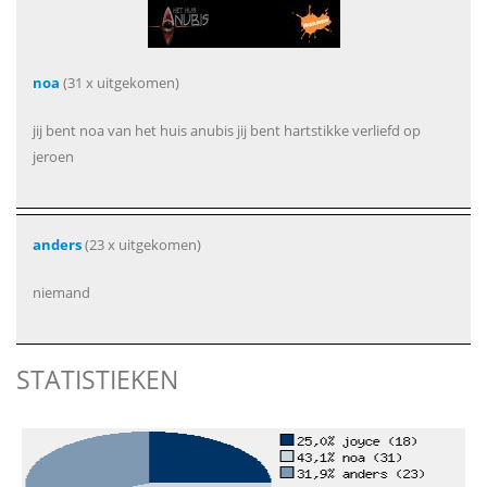
noa
(31 x uitgekomen)
jij bent noa van het huis anubis jij bent hartstikke verliefd op
jeroen
anders
(23 x uitgekomen)
niemand
STATISTIEKEN