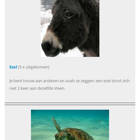
Ezel
(5 x uitgekomen)
Je bent trouw aan anderen en zoals ze zeggen: een ezel stoot zich
niet 2 keer aan dezelfde steen.