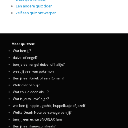
Een andere quiz doen
Zelf een quiz ontwerpen
Meer quizzen:
Wat ben jij?
duivel of engel?
ben je een engel duivel of halfje?
weet jij veel van pokemon
Ben jij een Griek of een Romein?
Welk dier ben jij?
Wat zou je doen als... ?
Wat is jouw 'love' sign?
wie ben jij hippie , gothic, huppelkutje,of jezelf
Welke Death Note personage ben jij?
ben jij een echte SNORLAX fan?
Ben jij een kauwgumfreak?