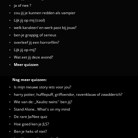
ja of nee ?
zou jij je kunnen redden als vampier
Lijk jij op mij (cool)
welk karakter/ en werk past bij jouw?
ben je grappig of serieus
overleef jij een horrorfilm?
Lijk jij op mij?
Wat eet jij deze avond?
Meer quizzen
Nog meer quizzen:
Is mijn nieuwe story iets voor jou?
harry potter; hufflepuff, griffoendor, ravenklauw of zwadderich?
Wie van de: ,,Kaulitz twins'' ben jij?
Stand Alone.. What's on my mind
De rare Ja/Nee quiz
Hoe goed ken je JLS?
Ben je heks of niet?