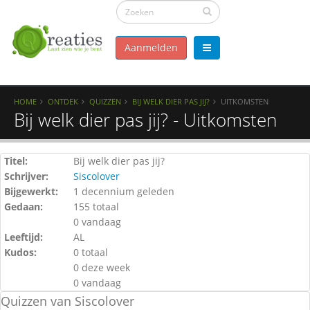
Aanmelden
HOME
ONTDEK
QUIZZEN
BIJ WELK DIER PAS JIJ?
UITKOMSTEN
Bij welk dier pas jij? - Uitkomsten
Titel:
Bij welk dier pas jij?
Schrijver:
Siscolover
Bijgewerkt:
1 decennium geleden
Gedaan:
155 totaal
0 vandaag
Leeftijd:
AL
Kudos:
0 totaal
0 deze week
0 vandaag
Quizzen van Siscolover