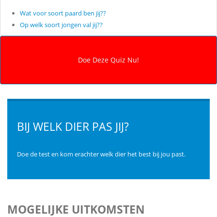
Wat voor soort paard ben jij??
Op welk soort jongen val jij??
BIJ WELK DIER PAS JIJ?
Doe de test en kom erachter welk dier het best bij jou past.
MOGELIJKE UITKOMSTEN