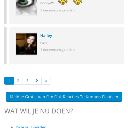
hondje!!!!!
1 decennium geleden
Hailey
bird
1 decennium geleden
1
2
3
Meld Je Gratis Aan Om Ook Reacties Te Kunnen Plaatsen
WAT WIL JE NU DOEN?
Deze quiz invullen