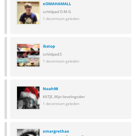
xOMAHAMALL
schildpad O-M-G
1 decennium geleden
ikstop
schildpad:S
1 decennium geleden
Noah98
KATJE..Mijn lievelingsdier
1 decennium geleden
xmargrethax