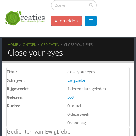
Aanmelden
HOME
ONTDEK
GEDICHTEN
CLOSE YOUR EYES
Close your eyes
Titel:
close your eyes
Schrijver:
EwigLiebe
Bijgewerkt:
1 decennium geleden
Gelezen:
553
Kudos:
0 totaal
0 deze week
0 vandaag
Gedichten van EwigLiebe