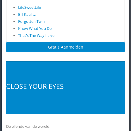
LifeSweetLife
Bill Kaulitz
Forgotten Twin
Know What You Do
That's The Way I Live
Gratis Aanmelden
CLOSE YOUR EYES
De ellende van de wereld,