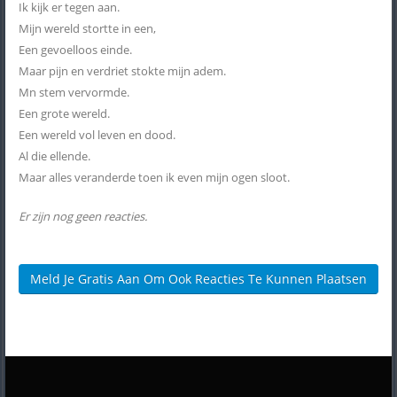
Ik kijk er tegen aan.
Mijn wereld stortte in een,
Een gevoelloos einde.
Maar pijn en verdriet stokte mijn adem.
Mn stem vervormde.
Een grote wereld.
Een wereld vol leven en dood.
Al die ellende.
Maar alles veranderde toen ik even mijn ogen sloot.
Er zijn nog geen reacties.
Meld Je Gratis Aan Om Ook Reacties Te Kunnen Plaatsen