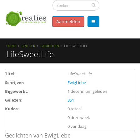
Aanmelden
HOME
ONTDEK
GEDICHTEN
LIFESWEETLIFE
LifeSweetLife
Titel:
LifeSweetLife
Schrijver:
EwigLiebe
Bijgewerkt:
1 decennium geleden
Gelezen:
351
Kudos:
0 totaal
0 deze week
0 vandaag
Gedichten van EwigLiebe