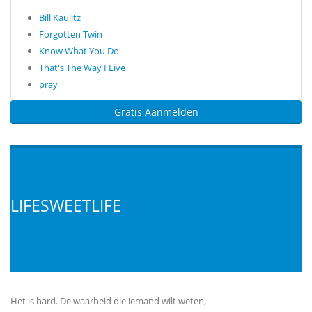
Bill Kaulitz
Forgotten Twin
Know What You Do
That's The Way I Live
pray
Gratis Aanmelden
LIFESWEETLIFE
Het is hard. De waarheid die iemand wilt weten,