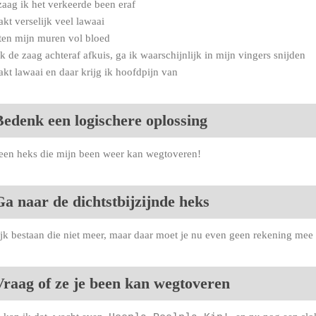
 zaag ik het verkeerde been eraf
akt verselijk veel lawaai
tten mijn muren vol bloed
 ik de zaag achteraf afkuis, ga ik waarschijnlijk in mijn vingers snijden
akt lawaai en daar krijg ik hoofdpijn van
Bedenk een logischere oplossing
een heks die mijn been weer kan wegtoveren!
Ga naar de dichtstbijzijnde heks
ijk bestaan die niet meer, maar daar moet je nu even geen rekening me
Vraag of ze je been kan wegtoveren