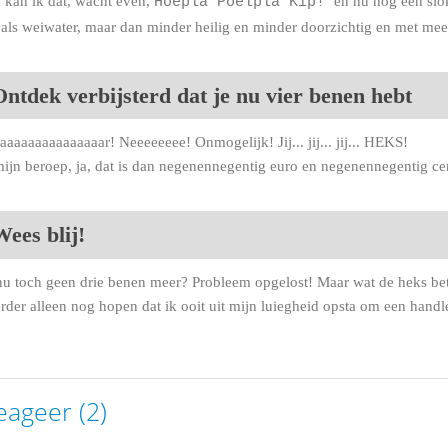
jk kan ik dat, wacht even,
en nu nog een slok
Hoepla Poelpla Kip!
s als weiwater, maar dan minder heilig en minder doorzichtig en met meer
Ontdek verbijsterd dat je nu vier benen hebt
aaaaaaaaaaaaar! Neeeeeeee! Onmogelijk! Jij... jij... jij... HEKS!
 mijn beroep, ja, dat is dan negenennegentig euro en negenennegentig ce
ees blij!
nu toch geen drie benen meer? Probleem opgelost! Maar wat de heks betre
rder alleen nog hopen dat ik ooit uit mijn luiegheid opsta om een handl
eageer (2)