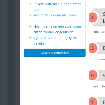
Enkele nutteloze dingen om te
doen
S
Wat moet je doen als je vier
i
benen hebt
Hoe moet je op een stoel gaan
zitten zonder ongelukken
Huh? Waa
Vijf redenen om dit lijstje te
bekijken
K
Gratis Aanmelden
(bij voo
auw... h