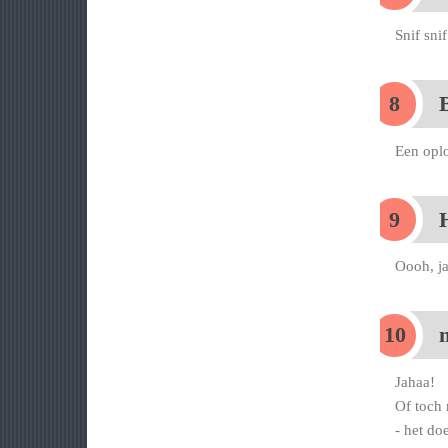
Snif snif
Een oplo
H
Oooh, j
Jahaa!
Of toch 
- het doe