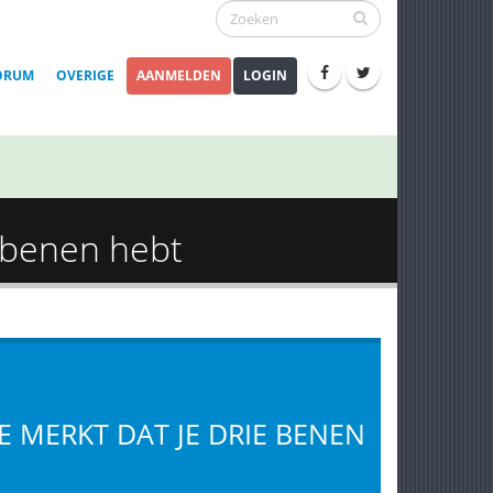
ORUM
OVERIGE
AANMELDEN
LOGIN
e benen hebt
E MERKT DAT JE DRIE BENEN