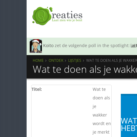
Koito
zet de volgende poll in the spotlight:
HOME
ONTDEK
LIJSTJES
WAT TE DOEN ALS JE WAKKER
Wat te doen als je wakk
Titel:
Wat te
doen als
je
wakker
WAT
wordt en
HEB
je merkt