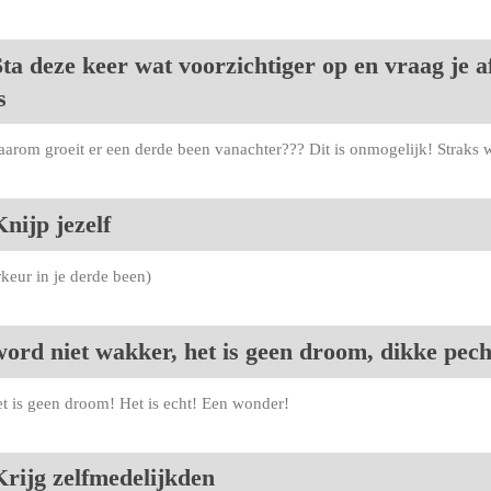
ta deze keer wat voorzichtiger op en vraag je a
s
rom groeit er een derde been vanachter??? Dit is onmogelijk! Straks 
nijp jezelf
rkeur in je derde been)
word niet wakker, het is geen droom, dikke pec
et is geen droom! Het is echt! Een wonder!
Krijg zelfmedelijkden