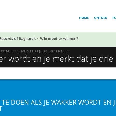
HOME
ONTDEK
F
Records of Ragnarok ~ Wie moet er winnen?
 WORDT EN JE MERKT DAT JE DRIE BENEN HEBT
er wordt en je merkt dat je dri
 TE DOEN ALS JE WAKKER WORDT EN J
T