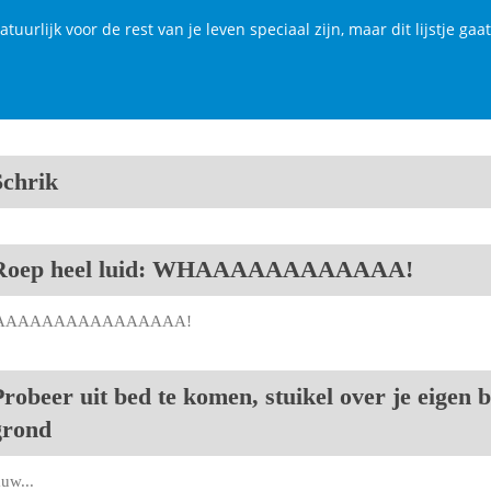
atuurlijk voor de rest van je leven speciaal zijn, maar dit lijstje g
Schrik
Roep heel luid: WHAAAAAAAAAAAA!
AAAAAAAAAAAAAAAA!
Probeer uit bed te komen, stuikel over je eigen
grond
uw...