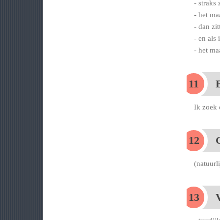
- straks
- het ma
- dan zi
- en als
- het ma
Ik zoek 
(natuurl