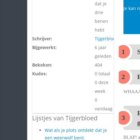
dat je
Je kan n
drie
benen
hebt
Schrijver:
Tijgerbloed
Bijgewerkt:
6 jaar
geleden
Bekeken:
404
Kudos:
0 totaal
0 deze
week
WHAA
0
vandaag
Lijstjes van Tijgerbloed
Wat als je plots ontdekt dat je
BLAF! a
een weerwolf bent.