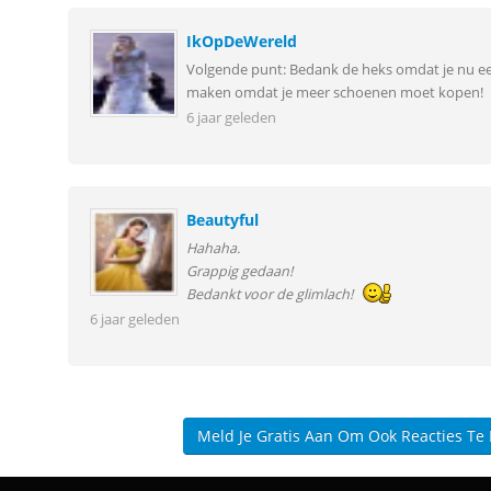
IkOpDeWereld
Volgende punt: Bedank de heks omdat je nu ee
maken omdat je meer schoenen moet kopen!
6 jaar geleden
Beautyful
Hahaha.
Grappig gedaan!
Bedankt voor de glimlach!
6 jaar geleden
Meld Je Gratis Aan Om Ook Reacties Te