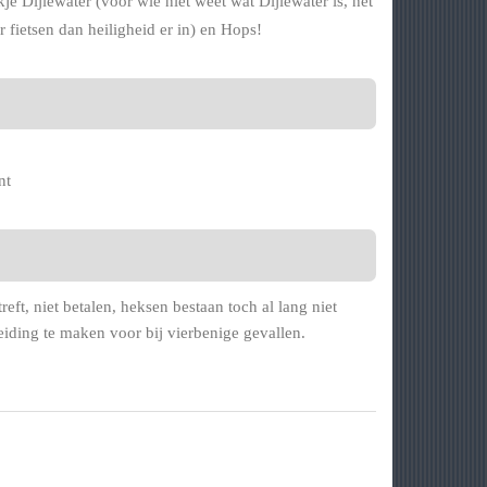
je Dijlewater (voor wie niet weet wat Dijlewater is, het
 fietsen dan heiligheid er in) en Hops!
nt
ft, niet betalen, heksen bestaan toch al lang niet
eiding te maken voor bij vierbenige gevallen.