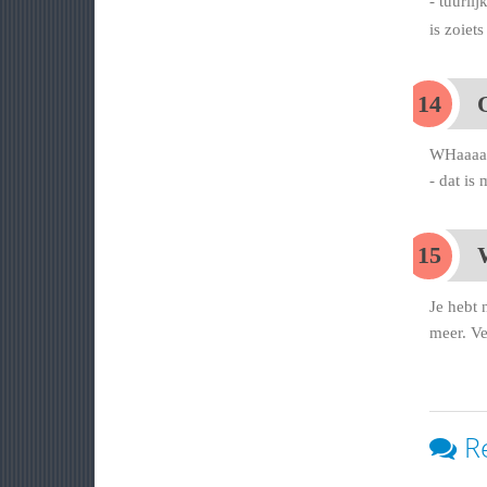
- tuurli
is zoiet
WHaaaaaa
- dat is
W
Je hebt 
meer. Ve
R