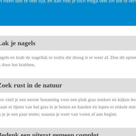
 heeft ooit te veel tijd, en dan heb je toch mega veel zin die te vers
Lak je nagels
agels en krab de nagellak er zodra die droog is er weer af. Doe dit op
 door het krabben.
Zoek rust in de natuur
n vind je een mooie benaming voor een pluk gras zoeken en kijken hoe 
staan er lijnen van het gras in je benen en handen en lopen er enkele mie
s je je een paar meter, waarna je weer van voren af aan begint.
Bedenk een uiterst gemeen complot