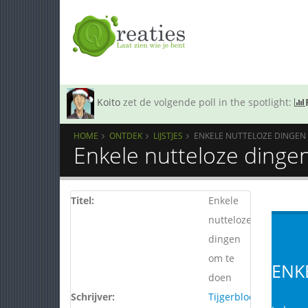
Koito
zet de volgende poll in the spotlight:
HOME
ONTDEK
LIJSTJES
ENKELE NUTTELOZE DINGEN
Enkele nutteloze dinge
Titel:
Enkele
nutteloze
dingen
om te
ENK
doen
Schrijver:
Tijgerbloed