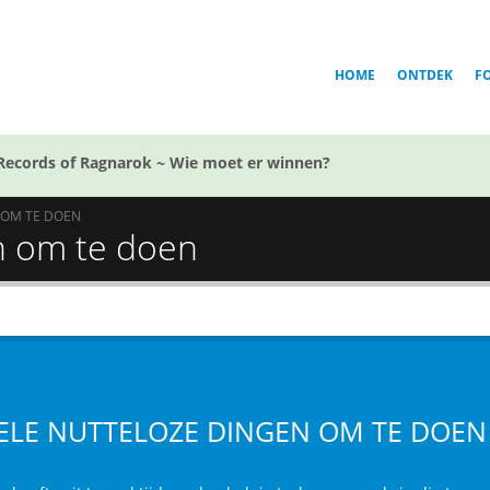
HOME
ONTDEK
F
Records of Ragnarok ~ Wie moet er winnen?
 OM TE DOEN
n om te doen
ELE NUTTELOZE DINGEN OM TE DOEN