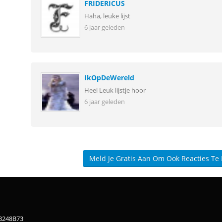
FRIDERICUS
Haha, leuke lijst
6 jaar geleden
IkOpDeWereld
Heel Leuk lijstje hoor
6 jaar geleden
Meld Je Gratis Aan Om Ook Reacties Te
83248B73