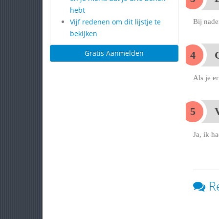
hebt
Vijf redenen om dit lijstje te
Bij nade
bekijken
Gratis Aanmelden
G
Als je e
V
Ja, ik ha
R