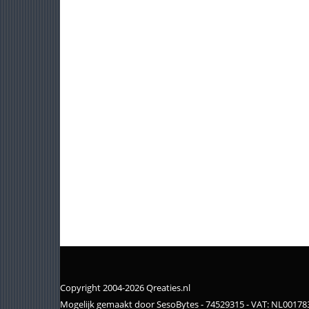
Copyright 2004-2026 Qreaties.nl
Mogelijk gemaakt door SesoBytes - 74529315 - VAT: NL0017