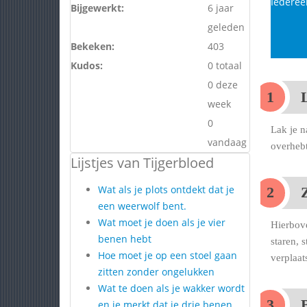
Iedereen
Bijgewerkt:
6 jaar
geleden
Bekeken:
403
Kudos:
0 totaal
0 deze
week
0
Lak je n
vandaag
overhebt
Lijstjes van Tijgerbloed
Wat als je plots ontdekt dat je
een weerwolf bent.
Wat moet je doen als je vier
Hierbove
benen hebt
staren, 
Hoe moet je op een stoel gaan
verplaat
zitten zonder ongelukken
Wat te doen als je wakker wordt
en je merkt dat je drie benen