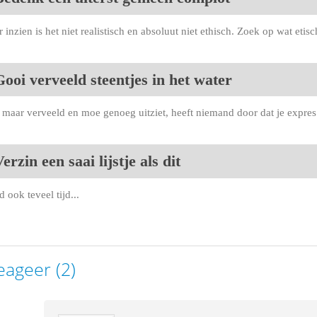
r inzien is het niet realistisch en absoluut niet ethisch. Zoek op wat etis
ooi verveeld steentjes in het water
r maar verveeld en moe genoeg uitziet, heeft niemand door dat je expre
erzin een saai lijstje als dit
d ook teveel tijd...
eageer (2)