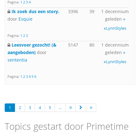
Pagina:
1
2
3
4
Ik zoek dus een story.
3396
39
1 decennium
door
Esquie
geleden
»
xLynnStyles
Pagina:
1
2
3
Leesvoer gezocht! (&
5147
80
1 decennium
aangeboden)
door
geleden
»
sententia
xLynnStyles
Pagina:
1
2
3
4
5
6
1
2
3
4
5
...
9
Topics gestart door Primetime