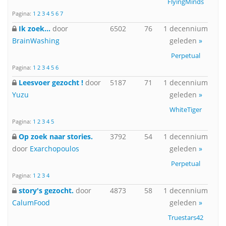
FlyingMinds
Pagina:
1
2
3
4
5
6
7
Ik zoek...
door
6502
76
1 decennium
BrainWashing
geleden
»
Perpetual
Pagina:
1
2
3
4
5
6
Leesvoer gezocht !
door
5187
71
1 decennium
Yuzu
geleden
»
WhiteTiger
Pagina:
1
2
3
4
5
Op zoek naar stories.
3792
54
1 decennium
door
Exarchopoulos
geleden
»
Perpetual
Pagina:
1
2
3
4
story's gezocht.
door
4873
58
1 decennium
CalumFood
geleden
»
Truestars42