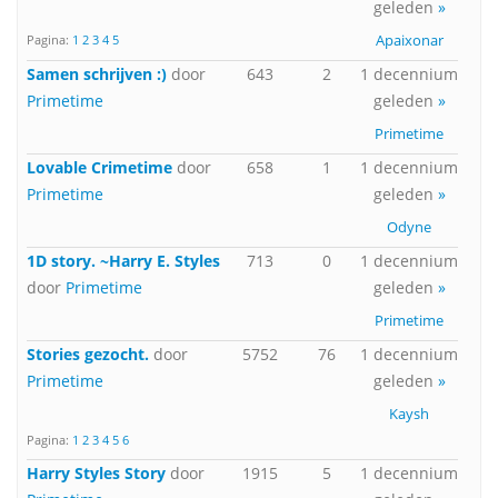
geleden
»
Apaixonar
Pagina:
1
2
3
4
5
Samen schrijven :)
door
643
2
1 decennium
Primetime
geleden
»
Primetime
Lovable Crimetime
door
658
1
1 decennium
Primetime
geleden
»
Odyne
1D story. ~Harry E. Styles
713
0
1 decennium
door
Primetime
geleden
»
Primetime
Stories gezocht.
door
5752
76
1 decennium
Primetime
geleden
»
Kaysh
Pagina:
1
2
3
4
5
6
Harry Styles Story
door
1915
5
1 decennium