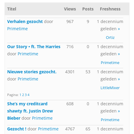
Titel
Views
Posts
Freshness
Verhalen gezocht
door
967
9
1 decennium
Primetime
geleden
»
Ortiz
Our Story • ft. The Harries
716
0
1 decennium
door
Primetime
geleden
»
Primetime
Nieuwe stories gezocht.
4301
53
1 decennium
door
Primetime
geleden
»
LittleMixer
Pagina:
1
2
3
4
She’s my creditcard
608
0
1 decennium
shawty ft. Justin Drew
geleden
»
Bieber
door
Primetime
Primetime
Gezocht !
door
Primetime
4767
65
1 decennium