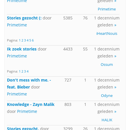
Primetime
geleden
»
Primetime
Stories gezocht (:
door
5385
76
1 decennium
Primetime
geleden
»
iHeartNouis
Pagina:
1
2
3
4
5
6
Ik zoek stories
door
4433
55
1 decennium
Primetime
geleden
»
Ossum
Pagina:
1
2
3
4
Don't mess with me. -
727
1
1 decennium
feat. Bieber
door
geleden
»
Primetime
Odyne
Knowledge - Zayn Malik
803
1
1 decennium
door
Primetime
geleden
»
HALIK
Stories gezocht.
door
3299
26
1 decennium