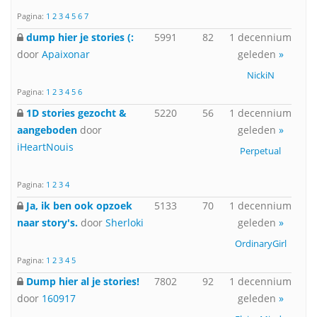
Pagina:
1
2
3
4
5
6
7
dump hier je stories (:
5991
82
1 decennium
door
Apaixonar
geleden
»
NickiN
Pagina:
1
2
3
4
5
6
1D stories gezocht &
5220
56
1 decennium
aangeboden
door
geleden
»
iHeartNouis
Perpetual
Pagina:
1
2
3
4
Ja, ik ben ook opzoek
5133
70
1 decennium
naar story's.
door
Sherloki
geleden
»
OrdinaryGirl
Pagina:
1
2
3
4
5
Dump hier al je stories!
7802
92
1 decennium
door
160917
geleden
»