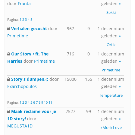
door
Franta
geleden
»
Sekki
Pagina:
1
2
3
4
5
Verhalen gezocht
door
967
9
1 decennium
Primetime
geleden
»
Ortiz
Our Story • ft. The
716
0
1 decennium
Harries
door
Primetime
geleden
»
Primetime
Story's dumpen.(:
door
15000
155
1 decennium
Exarchopoulos
geleden
»
Temperature
Pagina:
1
2
3
4
5
6
7
8
9
10
11
Maak reclame voor je
7527
99
1 decennium
1D story!
door
geleden
»
MEGUSTA1D
xMusicLove