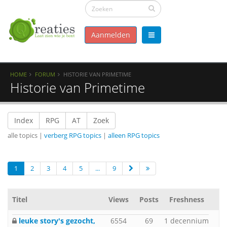
Aanmelden
HOME
FORUM
HISTORIE VAN PRIMETIME
Historie van Primetime
Index
RPG
AT
Zoek
alle topics |
verberg RPG topics
|
alleen RPG topics
1
2
3
4
5
...
9
Titel
Views
Posts
Freshness
leuke story's gezocht,
6554
69
1 decennium