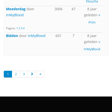
filosofie
Moederdag
door
3006
47
8 jaar
InMyBlood
geleden
»
Prim
Pagina:
1
2
3
4
Bidden
door
InMyBlood
601
7
8 jaar
geleden
»
InMyBlood
1
2
3