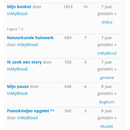
Mijn bunker
door
1453
16
7 jaar
InMyBlood
geleden
»
Shibui
Pagina:
1
2
Natuurkunde huiswerk
689
7
7 jaar
door
InMyBlood
geleden
»
InMyBlood
Ik zoek een story
door
768
4
7 jaar
InMyBlood
geleden
»
gersane
Mijn pauze
door
648
4
8 jaar
InMyBlood
geleden
»
Slughorn
Pianokindjes opgelet ^^
568
3
8 jaar
door
InMyBlood
geleden
»
Muizlet