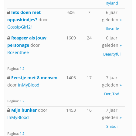
Ryland
Iets doen met
606
7
6 jaar
oppaskindjes?
door
geleden
»
GossipGirl21
filosofie
Reageer als jouw
1609
24
6 jaar
personage
door
geleden
»
Rozenthee
Beautyful
Pagina:
1
2
Feestje met 8 mensen
1406
17
7 jaar
door
InMyBlood
geleden
»
Der_Tod
Pagina:
1
2
Mijn bunker
door
1453
16
7 jaar
InMyBlood
geleden
»
Shibui
Pagina:
1
2