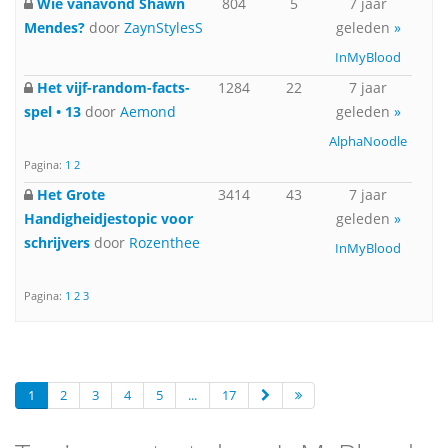
Wie vanavond Shawn
804
5
7 jaar
Mendes?
door
ZaynStylesS
geleden
»
InMyBlood
Het vijf-random-facts-
1284
22
7 jaar
spel • 13
door
Aemond
geleden
»
AlphaNoodle
Pagina:
1
2
Het Grote
3414
43
7 jaar
Handigheidjestopic voor
geleden
»
schrijvers
door
Rozenthee
InMyBlood
Pagina:
1
2
3
1
2
3
4
5
...
17