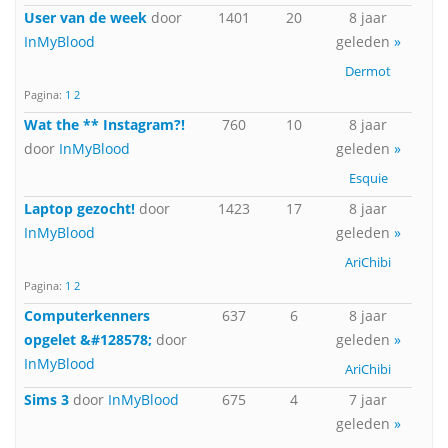
User van de week
door
1401
20
8 jaar
InMyBlood
geleden
»
Dermot
Pagina:
1
2
Wat the ** Instagram?!
760
10
8 jaar
door
InMyBlood
geleden
»
Esquie
Laptop gezocht!
door
1423
17
8 jaar
InMyBlood
geleden
»
AriChibi
Pagina:
1
2
Computerkenners
637
6
8 jaar
opgelet &#128578;
door
geleden
»
InMyBlood
AriChibi
Sims 3
door
InMyBlood
675
4
7 jaar
geleden
»