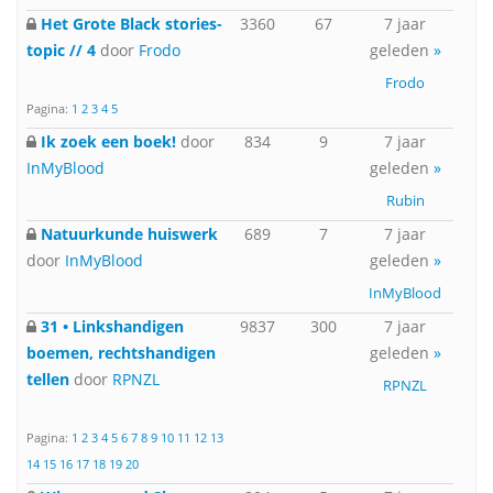
Het Grote Black stories-
3360
67
7 jaar
topic // 4
door
Frodo
geleden
»
Frodo
Pagina:
1
2
3
4
5
Ik zoek een boek!
door
834
9
7 jaar
InMyBlood
geleden
»
Rubin
Natuurkunde huiswerk
689
7
7 jaar
door
InMyBlood
geleden
»
InMyBlood
31 • Linkshandigen
9837
300
7 jaar
boemen, rechtshandigen
geleden
»
tellen
door
RPNZL
RPNZL
Pagina:
1
2
3
4
5
6
7
8
9
10
11
12
13
14
15
16
17
18
19
20