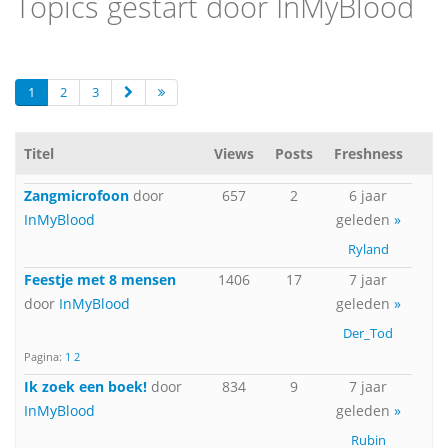
Topics gestart door InMyBlood
1
2
3
Titel
Views
Posts
Freshness
Zangmicrofoon
door
657
2
6 jaar
InMyBlood
geleden
»
Ryland
Feestje met 8 mensen
1406
17
7 jaar
door
InMyBlood
geleden
»
Der_Tod
Pagina:
1
2
Ik zoek een boek!
door
834
9
7 jaar
InMyBlood
geleden
»
Rubin