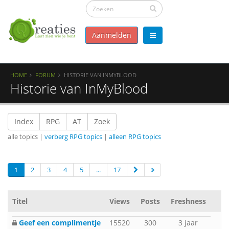
Aanmelden
HOME
FORUM
HISTORIE VAN INMYBLOOD
Historie van InMyBlood
Index
RPG
AT
Zoek
alle topics |
verberg RPG topics
|
alleen RPG topics
1
2
3
4
5
...
17
Titel
Views
Posts
Freshness
Geef een complimentje
15520
300
3 jaar