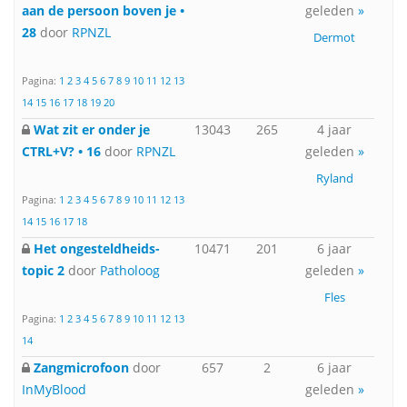
aan de persoon boven je •
geleden
»
28
door
RPNZL
Dermot
Pagina:
1
2
3
4
5
6
7
8
9
10
11
12
13
14
15
16
17
18
19
20
Wat zit er onder je
13043
265
4 jaar
CTRL+V? • 16
door
RPNZL
geleden
»
Ryland
Pagina:
1
2
3
4
5
6
7
8
9
10
11
12
13
14
15
16
17
18
Het ongesteldheids-
10471
201
6 jaar
topic 2
door
Patholoog
geleden
»
Fles
Pagina:
1
2
3
4
5
6
7
8
9
10
11
12
13
14
Zangmicrofoon
door
657
2
6 jaar
InMyBlood
geleden
»