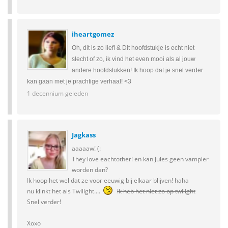
iheartgomez
Oh, dit is zo lief! & Dit hoofdstukje is echt niet
slecht of zo, ik vind het even mooi als al jouw
andere hoofdstukken! Ik hoop dat je snel verder
kan gaan met je prachtige verhaal! <3
1 decennium geleden
Jagkass
aaaaaw! (:
They love eachtother! en kan Jules geen vampier
worden dan?
Ik hoop het wel dat ze voor eeuwig bij elkaar blijven! haha
nu klinkt het als Twilight....
Ik heb het niet zo op twilight
Snel verder!
Xoxo