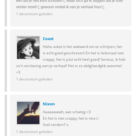
wel dat je niet kunt schirjven (; Maar toch ga ik zeggen dat je snel
verder moet! (; gewoon omdat ik van je verhaal hou! (;
1 decennium geleden
Coast
Haha ookal is het awkward om te schrijven, het
is echt goed geschreven! En het is helemaal niet
crappy, het is juist echt heel goed! Serieus, ik heb
zo'n verslaving aan je verhaal! Het is zo akdghasdghk awsome!
<3
1 decennium geleden
Nixon
Aaaaaawwh, wat schattig <3
En het is niet crappy, het is nice (:
Snel verderr!! x
1 decennium geleden