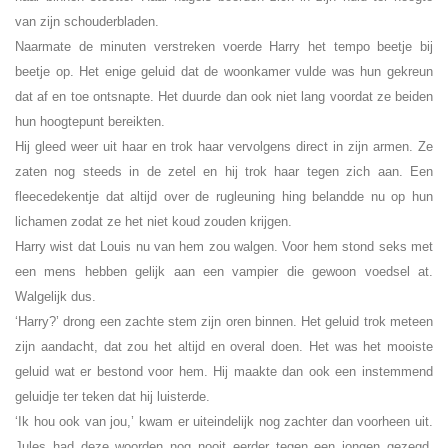
van zijn schouderbladen.
Naarmate de minuten verstreken voerde Harry het tempo beetje bij
beetje op. Het enige geluid dat de woonkamer vulde was hun gekreun
dat af en toe ontsnapte. Het duurde dan ook niet lang voordat ze beiden
hun hoogtepunt bereikten.
Hij gleed weer uit haar en trok haar vervolgens direct in zijn armen. Ze
zaten nog steeds in de zetel en hij trok haar tegen zich aan. Een
fleecedekentje dat altijd over de rugleuning hing belandde nu op hun
lichamen zodat ze het niet koud zouden krijgen.
Harry wist dat Louis nu van hem zou walgen. Voor hem stond seks met
een mens hebben gelijk aan een vampier die gewoon voedsel at.
Walgelijk dus.
‘Harry?’ drong een zachte stem zijn oren binnen. Het geluid trok meteen
zijn aandacht, dat zou het altijd en overal doen. Het was het mooiste
geluid wat er bestond voor hem. Hij maakte dan ook een instemmend
geluidje ter teken dat hij luisterde.
‘Ik hou ook van jou,’ kwam er uiteindelijk nog zachter dan voorheen uit.
Jules had deze woorden nog nooit eerder tegen een jongen gezegd.