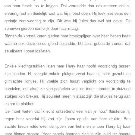
van haar broek los te krijgen. Dat verraadde dan ook meteen dat hij
ervaring had en duidelijk wist wat hij moest doen. Hij leek niet eens een
greintje zenuwachtig te zijn. Dit was bij Jules dus wel het geval. De
zenuwen gierden namelijk door haar maag.
Binnen de kortste keren gleden haar broekspijpen over haar benen heen
waarna ook deze op de grond belandde. Dit alles gebeurde zonder dat
ze elkaars lippen loslieten.
Enkele kledingstukken laten nam Harry haar hoofd voorzichtig tussen
zijn handen. Hij veegde enkele plukjes zwart haar uit haar gezicht en
glimlachte lichtjes. Hij voelde zich haast verplicht om voorzichtig te
handelen, net alsof ze van porselein was en ieder moment in duizend
stukjes kon breken. Hij zou niet meer in staat zijn die stukjes terug aan
elkaar te plakken.
‘Je moet weten dat ik echt ontzettend veel van je hou,’ fluisterde hij
tegen haar voordat hij kort zijn lippen op die van haar drukte. Een
zachte kreun rolde over de lippen van het meisje toen Harry bij haar
naar binnen stootte. Haar nagels boorden zich in zijn huid ter hoogte