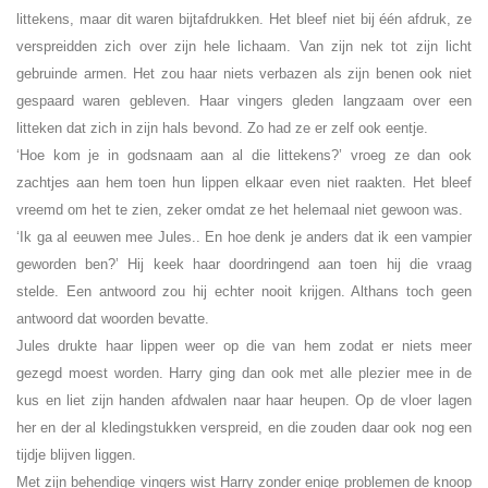
littekens, maar dit waren bijtafdrukken. Het bleef niet bij één afdruk, ze
verspreidden zich over zijn hele lichaam. Van zijn nek tot zijn licht
gebruinde armen. Het zou haar niets verbazen als zijn benen ook niet
gespaard waren gebleven. Haar vingers gleden langzaam over een
litteken dat zich in zijn hals bevond. Zo had ze er zelf ook eentje.
‘Hoe kom je in godsnaam aan al die littekens?’ vroeg ze dan ook
zachtjes aan hem toen hun lippen elkaar even niet raakten. Het bleef
vreemd om het te zien, zeker omdat ze het helemaal niet gewoon was.
‘Ik ga al eeuwen mee Jules.. En hoe denk je anders dat ik een vampier
geworden ben?’ Hij keek haar doordringend aan toen hij die vraag
stelde. Een antwoord zou hij echter nooit krijgen. Althans toch geen
antwoord dat woorden bevatte.
Jules drukte haar lippen weer op die van hem zodat er niets meer
gezegd moest worden. Harry ging dan ook met alle plezier mee in de
kus en liet zijn handen afdwalen naar haar heupen. Op de vloer lagen
her en der al kledingstukken verspreid, en die zouden daar ook nog een
tijdje blijven liggen.
Met zijn behendige vingers wist Harry zonder enige problemen de knoop