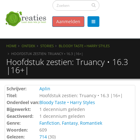
Aanmelden
HOME
ONTDEK
STORIES
BLOODY TASTE • HARRY STYLES
HOOFDSTUK ZESTIEN: TRUANCY • 16.3 |16+|
Hoofdstuk zestien: Truancy • 16.3
|16+|
Schrijver:
Aplin
Titel:
Hoofdstuk zestien: Truancy • 16.3 |16+|
Onderdeel van:
Bloody Taste • Harry Styles
Bijgewerkt:
1 decennium geleden
Geactiveerd:
1 decennium geleden
Genre:
Fanfiction
,
Fantasy
,
Romantiek
Woorden:
609
Gelezen:
714
(
30
)