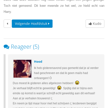
Toch niet gemeend. Dit keer meende ze het wel, ze hield echt van
Harry.
Volgende Hoofdstuk
Kudo
Reageer (5)
Hood
Ik heb gisterenavond pas gemerkt dat je al verder
had geschreven en dat ik geen mails had
ontvangen! Ö
Dus moest ik gisteren alles afgelezen hebben!
Je verhaal blijft echt te geweldig!
Spijtig dat er bijna een
einde op komst is want je schrijft echt geweldig aan dit verhaal!
Aan al je verhalen trouwens! (;
En neem je tijd maar hoor met het schrijven (; Iecdereen bergijpt