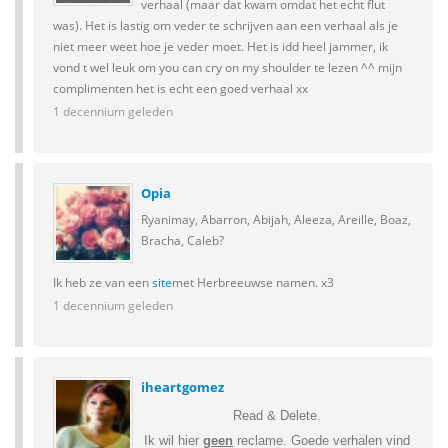
verhaal (maar dat kwam omdat het echt flut
was). Het is lastig om veder te schrijven aan een verhaal als je
niet meer weet hoe je veder moet. Het is idd heel jammer, ik
vond t wel leuk om you can cry on my shoulder te lezen ^^ mijn
complimenten het is echt een goed verhaal xx
1 decennium geleden
Opia
Ryanimay, Abarron, Abijah, Aleeza, Areille, Boaz,
Bracha, Caleb?
Ik heb ze van een
site
met Herbreeuwse namen. x3
1 decennium geleden
iheartgomez
Read & Delete.
Ik wil hier
geen
reclame. Goede verhalen vind