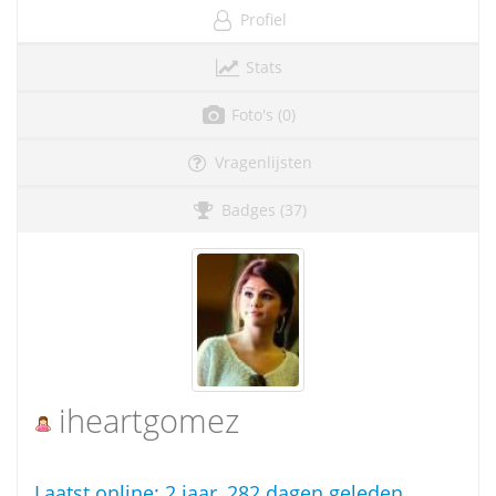
Profiel
Stats
Foto's (0)
Vragenlijsten
Badges (37)
iheartgomez
Laatst online:
2 jaar, 282 dagen geleden