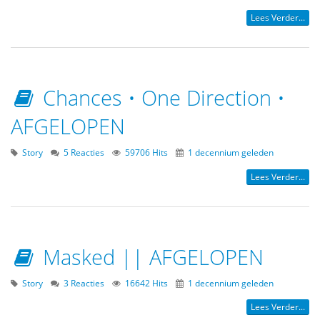
Lees Verder...
Chances • One Direction •
AFGELOPEN
Story
5 Reacties
59706 Hits
1 decennium geleden
Lees Verder...
Masked || AFGELOPEN
Story
3 Reacties
16642 Hits
1 decennium geleden
Lees Verder...