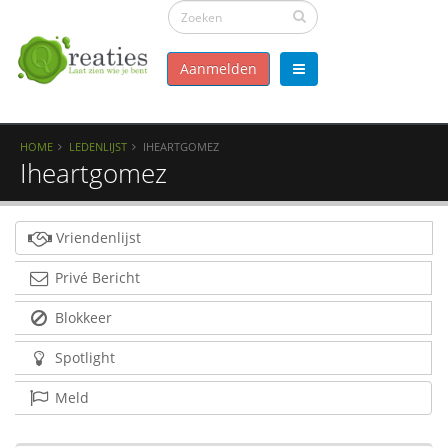
Aanmelden
HOME
LEDENLIJST
IHEARTGOMEZ
Iheartgomez
Vriendenlijst
Privé Bericht
Blokkeer
Spotlight
Meld