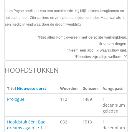
Liam Payne heeft last van een nachtmerrie. Hij blijft telkens terugkomen en
het put hem uit. Zijn carrière en zijn vrienden lijden eronder. Maar wat als hij
een medicijn vind waardoor de droom wegblijft?
*Niet alles komt overeen met de echte werkelijkheid,
ik verzin dingen.
*Neem een abo, ik waarschuw niet.
*Reacties zijn altijd welkom! ^^
HOOFDSTUKKEN
Titel
Nieuwste eerst
Woorden
Gelezen
Aangepast
Prologue
112
1489
1
decennium
geleden
Hoofdstuk één: Bad
632
1513
1
dreams again.. • 1.1
decennium