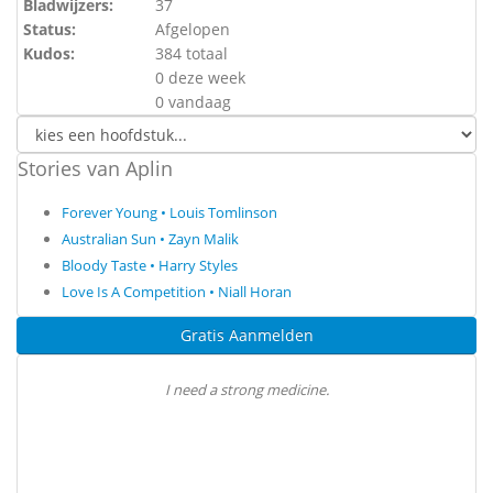
Bladwijzers:
37
Status:
Afgelopen
Kudos:
384 totaal
0 deze week
0 vandaag
Stories van Aplin
Forever Young • Louis Tomlinson
Australian Sun • Zayn Malik
Bloody Taste • Harry Styles
Love Is A Competition • Niall Horan
Gratis Aanmelden
I need a strong medicine.