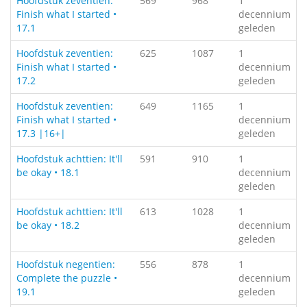
Hoofdstuk zeventien:
569
968
1
Finish what I started •
decennium
17.1
geleden
Hoofdstuk zeventien:
625
1087
1
Finish what I started •
decennium
17.2
geleden
Hoofdstuk zeventien:
649
1165
1
Finish what I started •
decennium
17.3 |16+|
geleden
Hoofdstuk achttien: It'll
591
910
1
be okay • 18.1
decennium
geleden
Hoofdstuk achttien: It'll
613
1028
1
be okay • 18.2
decennium
geleden
Hoofdstuk negentien:
556
878
1
Complete the puzzle •
decennium
19.1
geleden