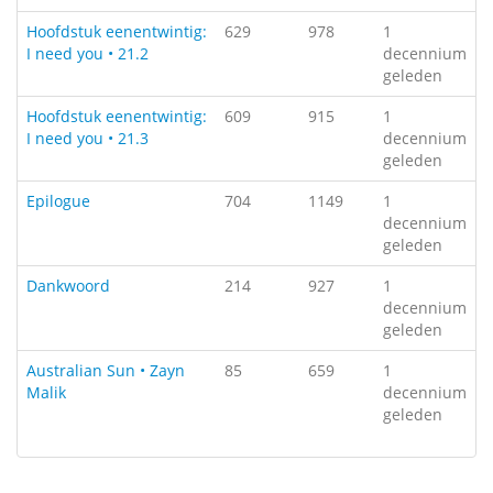
Hoofdstuk eenentwintig:
629
978
1
I need you • 21.2
decennium
geleden
Hoofdstuk eenentwintig:
609
915
1
I need you • 21.3
decennium
geleden
Epilogue
704
1149
1
decennium
geleden
Dankwoord
214
927
1
decennium
geleden
Australian Sun • Zayn
85
659
1
Malik
decennium
geleden