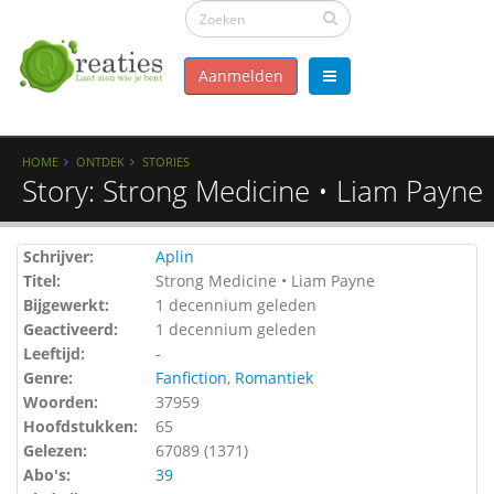
Aanmelden
HOME
ONTDEK
STORIES
Story: Strong Medicine • Liam Payne
Schrijver:
Aplin
Titel:
Strong Medicine • Liam Payne
Bijgewerkt:
1 decennium geleden
Geactiveerd:
1 decennium geleden
Leeftijd:
-
Genre:
Fanfiction
,
Romantiek
Woorden:
37959
Hoofdstukken:
65
Gelezen:
67089 (
1371
)
Abo's:
39