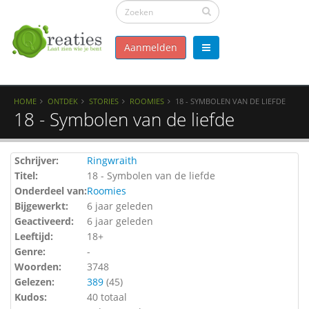
Aanmelden
HOME
ONTDEK
STORIES
ROOMIES
18 - SYMBOLEN VAN DE LIEFDE
18 - Symbolen van de liefde
Schrijver:
Ringwraith
Titel:
18 - Symbolen van de liefde
Onderdeel van:
Roomies
Bijgewerkt:
6 jaar geleden
Geactiveerd:
6 jaar geleden
Leeftijd:
18+
Genre:
-
Woorden:
3748
Gelezen:
389
(
45
)
Kudos:
40 totaal