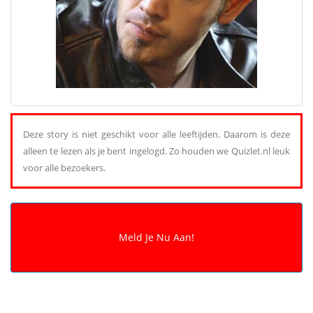
Deze story is niet geschikt voor alle leeftijden. Daarom is deze
alleen te lezen als je bent ingelogd. Zo houden we Quizlet.nl leuk
voor alle bezoekers.