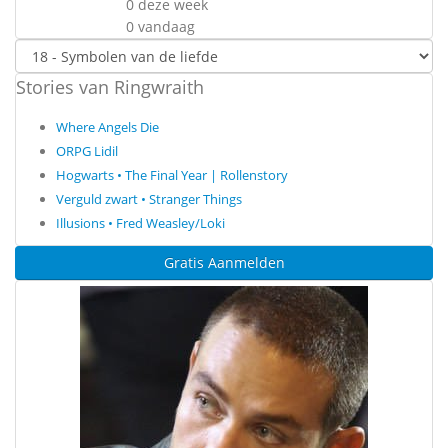
0 deze week
0 vandaag
Stories van Ringwraith
Where Angels Die
ORPG Lidil
Hogwarts • The Final Year | Rollenstory
Verguld zwart • Stranger Things
Illusions • Fred Weasley/Loki
Gratis Aanmelden