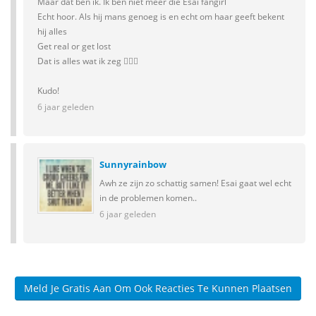
Maar dat ben ik. Ik ben niet meer die Esai fangirl
Echt hoor. Als hij mans genoeg is en echt om haar geeft bekent
hij alles
Get real or get lost
Dat is alles wat ik zeg 💁🏻‍♀️
Kudo!
6 jaar geleden
Sunnyrainbow
Awh ze zijn zo schattig samen! Esai gaat wel echt
in de problemen komen..
6 jaar geleden
Meld Je Gratis Aan Om Ook Reacties Te Kunnen Plaatsen