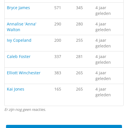
Bryce James
571
345
4 jaar
geleden
Annalise 'Anna'
290
280
4 jaar
Walton
geleden
Ivy Copeland
200
255
4 jaar
geleden
Caleb Foster
337
281
4 jaar
geleden
Elliott Winchester
383
265
4 jaar
geleden
Kai Jones
165
265
4 jaar
geleden
Er zijn nog geen reacties.