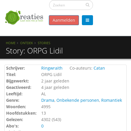
Aanmelden
HOME
ONTDEK
STORIES
Story: ORPG Lidil
Schrijver:
Ringwraith
Co-auteurs:
Catan
Titel:
ORPG Lidil
Bijgewerkt:
2 jaar geleden
Geactiveerd:
4 jaar geleden
Leeftijd:
AL
Genre:
Drama
,
Onbekende personen
,
Romantiek
Woorden:
4995
Hoofdstukken:
13
Gelezen:
4302 (
543
)
Abo's:
0