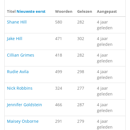
Titel
Nieuwste eerst
Woorden
Gelezen
Aangepast
Shane Hill
580
282
4 jaar
geleden
Jake Hill
471
302
4 jaar
geleden
Cillian Grimes
418
282
4 jaar
geleden
Rudie Avila
499
298
4 jaar
geleden
Nick Robbins
324
277
4 jaar
geleden
Jennifer Goldstein
466
287
4 jaar
geleden
Maisey Osborne
291
279
4 jaar
geleden