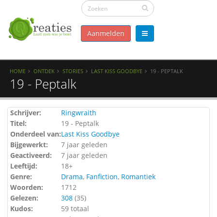
Aanmelden
HOME
ONTDEK
STORIES
LAST KISS GOODBYE
19 - PEPTALK
19 - Peptalk
Schrijver:
Ringwraith
Titel:
19 - Peptalk
Onderdeel van:
Last Kiss Goodbye
Bijgewerkt:
7 jaar geleden
Geactiveerd:
7 jaar geleden
Leeftijd:
18+
Genre:
Drama
,
Fanfiction
,
Romantiek
Woorden:
1712
Gelezen:
308
(
35
)
Kudos:
59 totaal