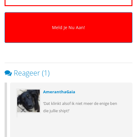
Reageer (1)
AmeranthaGaia
‘Dat klinkt alsof ik niet meer de enige ben
die jullie shipt!’