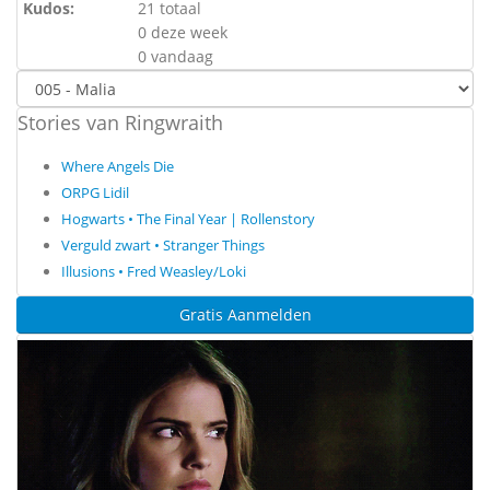
Kudos:
21 totaal
0 deze week
0 vandaag
Stories van Ringwraith
Where Angels Die
ORPG Lidil
Hogwarts • The Final Year | Rollenstory
Verguld zwart • Stranger Things
Illusions • Fred Weasley/Loki
Gratis Aanmelden