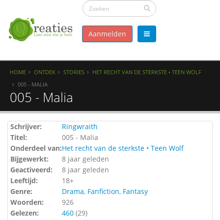
Aanmelden
HOME
ONTDEK
STORIES
HET RECHT VAN DE STERKSTE • TEEN WOLF
005 - MALIA
005 - Malia
Schrijver:
Ringwraith
Titel:
005 - Malia
Onderdeel van:
Het recht van de sterkste • Teen Wolf
Bijgewerkt:
8 jaar geleden
Geactiveerd:
8 jaar geleden
Leeftijd:
18+
Genre:
Drama
,
Fanfiction
,
Fantasy
Woorden:
926
Gelezen:
460
(
29
)