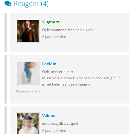
Reageer (4)
Slughorn
Oeh spannend. ben benieuwd (:
8 jaar geleden
Faelain
Oeh, mysterieus c:
Misschien is ze wel in transition door dat gif. En
is het helemaal geen Kanima.
8 jaar geleden
Valens
ooooh omg dit is zo goed
8 jaar geleden