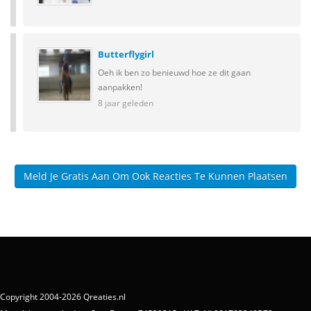
Butterflygirl
Oeh ik ben zo benieuwd hoe ze dit gaan
aanpakken!
8 jaar geleden
Meld Je Gratis Aan Om Ook Reacties Te Kunnen Plaatsen
Copyright 2004-2026 Qreaties.nl