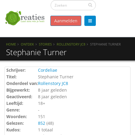
Aanmelden
HOME
ONTDEK
STORIES
ROLLENSTORY JC8
STEPHANIE TURNER
Stephanie Turner
Schrijver:
Cordeliae
Titel:
Stephanie Turner
Onderdeel van:
Rollenstory JC8
Bijgewerkt:
8 jaar geleden
Geactiveerd:
8 jaar geleden
Leeftijd:
18+
Genre:
-
Woorden:
151
Gelezen:
852
(
48
)
Kudos:
1 totaal