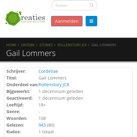
Aanmelden
HOME
ONTDEK
STORIES
ROLLENSTORY JC8
GAIL LOMMERS
Gail Lommers
Schrijver:
Cordeliae
Titel:
Gail Lommers
Onderdeel van:
Rollenstory JC8
Bijgewerkt:
1 decennium geleden
Geactiveerd:
1 decennium geleden
Leeftijd:
18+
Genre:
-
Woorden:
108
Gelezen:
943
(
80
)
Kudos:
1 totaal