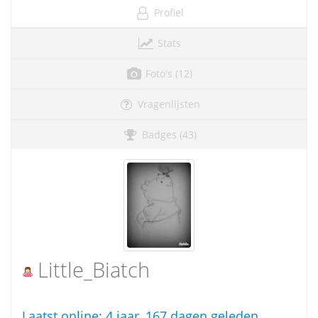
Profiel
Stats
Foto's (12)
Vragenlijsten
Badges (43)
Little_Biatch
Laatst online:
4 jaar, 167 dagen geleden