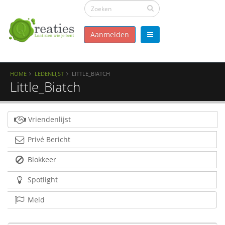
Aanmelden
HOME
LEDENLIJST
LITTLE_BIATCH
Little_Biatch
Vriendenlijst
Privé Bericht
Blokkeer
Spotlight
Meld