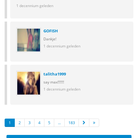
1 decennium geleden
GOFISH
Dankje!
1 decennium geleden
talitha1999
say max!!!!!!!
1 decennium geleden
1
2
3
4
5
...
183