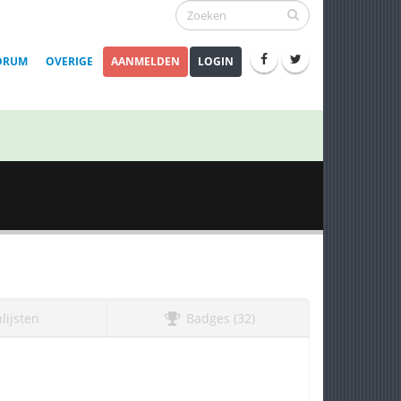
ORUM
OVERIGE
AANMELDEN
LOGIN
lijsten
Badges (32)