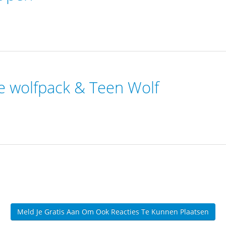
he wolfpack & Teen Wolf
Meld Je Gratis Aan Om Ook Reacties Te Kunnen Plaatsen