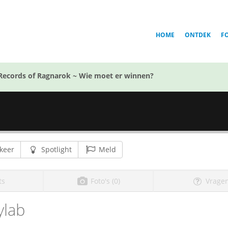
HOME
ONTDEK
F
Records of Ragnarok ~ Wie moet er winnen?
keer
Spotlight
Meld
ts
Foto's (0)
Vragen
ylab