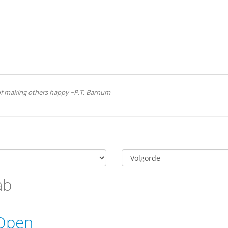
 of making others happy ~P.T. Barnum
ab
 Open