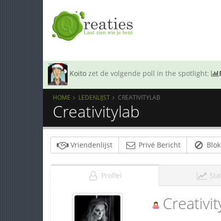
Koito
zet de volgende poll in the spotlight:
HOME
LEDENLIJST
CREATIVITYLAB
Creativitylab
Vriendenlijst
Privé Bericht
Blok
Profiel
Sta
Creativit