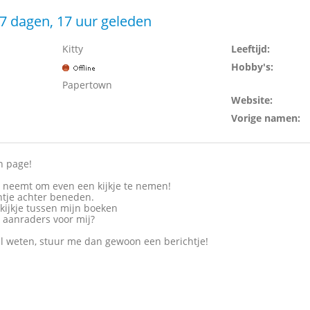
7 dagen, 17 uur geleden
Kitty
Leeftijd:
Hobby's:
Papertown
Website:
Vorige namen:
n page!
jd neemt om even een kijkje te nemen!
htje achter beneden.
kijkje tussen mijn boeken
e aanraders voor mij?
wil weten, stuur me dan gewoon een berichtje!