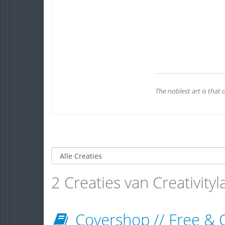
The noblest art is that
2 Creaties van Creativityl
Covershop // Free &