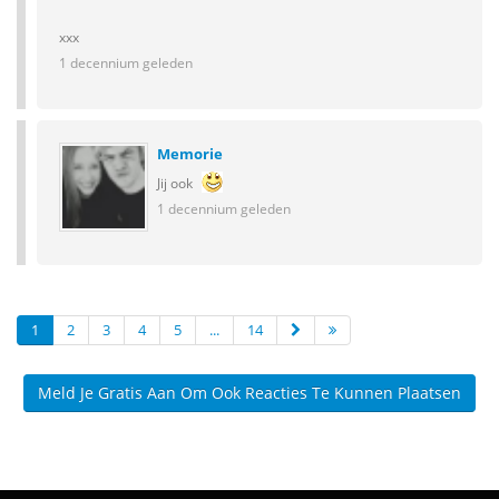
xxx
1 decennium geleden
Memorie
Jij ook
1 decennium geleden
1
2
3
4
5
...
14
Meld Je Gratis Aan Om Ook Reacties Te Kunnen Plaatsen