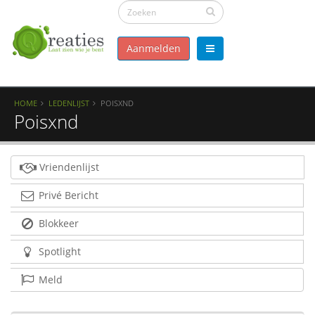
Aanmelden
HOME
LEDENLIJST
POISXND
Poisxnd
Vriendenlijst
Privé Bericht
Blokkeer
Spotlight
Meld