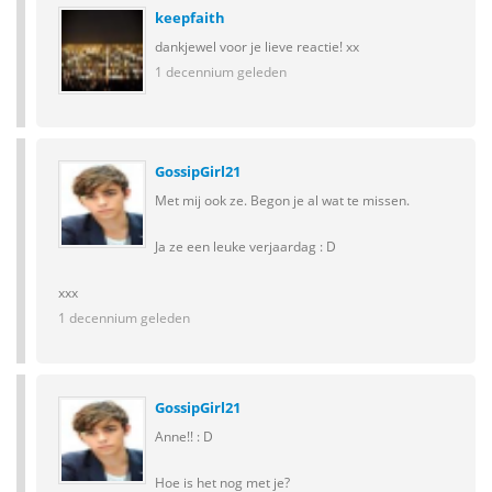
keepfaith
dankjewel voor je lieve reactie! xx
1 decennium geleden
GossipGirl21
Met mij ook ze. Begon je al wat te missen.
Ja ze een leuke verjaardag : D
xxx
1 decennium geleden
GossipGirl21
Anne!! : D
Hoe is het nog met je?