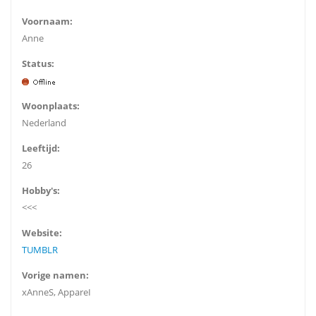
Voornaam:
Anne
Status:
Woonplaats:
Nederland
Leeftijd:
26
Hobby's:
<<<
Website:
TUMBLR
Vorige namen:
xAnneS, AppareI