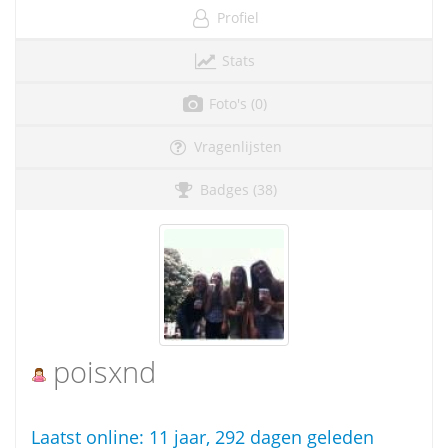
Profiel
Stats
Foto's (0)
Vragenlijsten
Badges (38)
poisxnd
Laatst online:
11 jaar, 292 dagen geleden