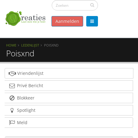
Aanmelden
HOME
LEDENLIJST
POISXND
Poisxnd
Vriendenlijst
Privé Bericht
Blokkeer
Spotlight
Meld