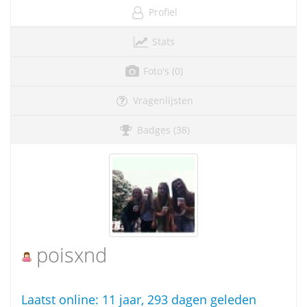
Profiel
Stats
Foto's (0)
Vragenlijsten
Badges (38)
poisxnd
Laatst online:
11 jaar, 293 dagen geleden