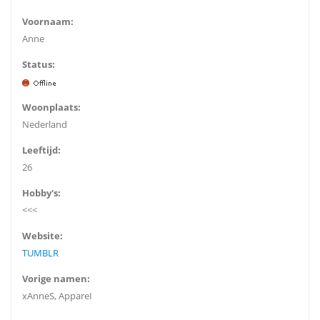
Voornaam:
Anne
Status:
Woonplaats:
Nederland
Leeftijd:
26
Hobby's:
<<<
Website:
TUMBLR
Vorige namen:
xAnneS, AppareI