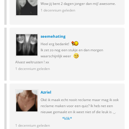
Wow jij bent 2 dagen jonger dan mij! awesome.
1 decennium geleden
seemehating
Heel erg bedankt!
Ik zet zo nog een stukje en dan morgen
waarschijnlijk weer
Alvast weltrusten ! xx
1 decennium geleden
Azriel
Oké ik maak echt nooit reclame maar mag ik ook
reclame maken voor een quiz? Ik heb net een
nieuwe gemaakt en ik weet niet of die leuk is ._.
*klik*
1 decennium geleden