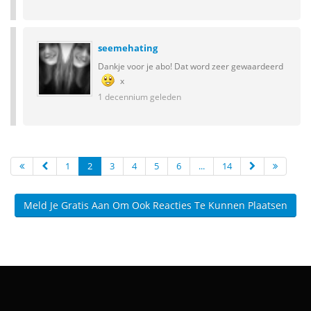
seemehating
Dankje voor je abo! Dat word zeer gewaardeerd
x
1 decennium geleden
1
2
3
4
5
6
...
14
Meld Je Gratis Aan Om Ook Reacties Te Kunnen Plaatsen