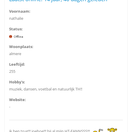
Voornaam:
nathalie
Status:
Woonplaats:
almere
Leeftijd:
255
Hobby's:
muziek, dansen, voetbal en natuurlijk TH!!
Website:
-
ik ben trug!!! joehoe!!! bij al mijn HT-FANNSSS!!!