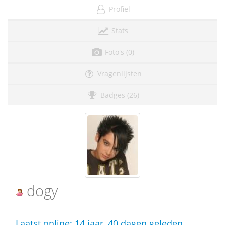
Profiel
Stats
Foto's (0)
Vragenlijsten
Badges (26)
dogy
Laatst online:
14 jaar, 40 dagen geleden