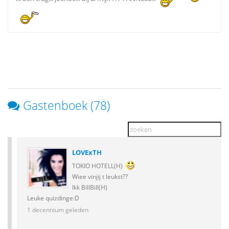
Gastenboek (78)
LOVExTH
TOKIO HOTELL(H)
Wiee vinjij t leukst??
Ikk BillBill(H)
Leuke quizdinge:D
1 decennium geleden