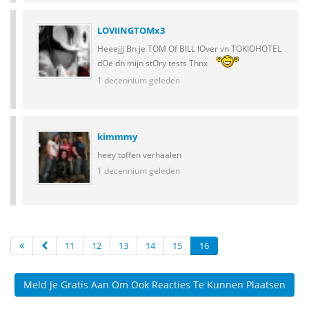
LOVIINGTOMx3
Heeejjj Bn je TOM Of BILL lOver vn TOKIOHOTEL
dOe dn mijn stOry tests Thnx
1 decennium geleden
kimmmy
heey toffen verhaalen
1 decennium geleden
11
12
13
14
15
16
Meld Je Gratis Aan Om Ook Reacties Te Kunnen Plaatsen