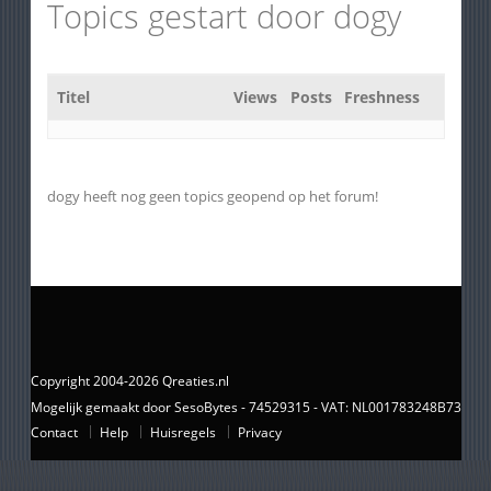
Topics gestart door dogy
Titel
Views
Posts
Freshness
dogy heeft nog geen topics geopend op het forum!
Copyright 2004-2026 Qreaties.nl
Mogelijk gemaakt door SesoBytes - 74529315 - VAT: NL001783248B73
Contact
Help
Huisregels
Privacy