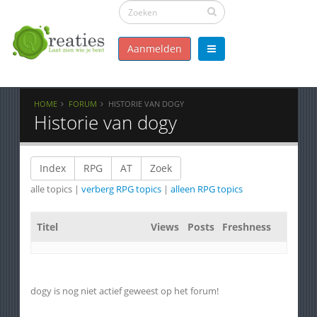
Aanmelden
HOME
FORUM
HISTORIE VAN DOGY
Historie van dogy
Index
RPG
AT
Zoek
alle topics |
verberg RPG topics
|
alleen RPG topics
Titel
Views
Posts
Freshness
dogy is nog niet actief geweest op het forum!