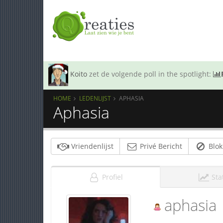
Koito
zet de volgende poll in the spotlight:
HOME
LEDENLIJST
APHASIA
Aphasia
Vriendenlijst
Privé Bericht
Blok
Profiel
Sta
aphasia