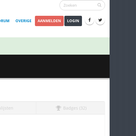
ORUM
OVERIGE
AANMELDEN
LOGIN
lijsten
Badges (32)