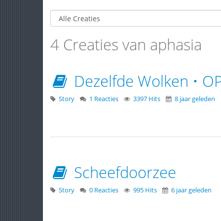
4 Creaties van aphasia
Dezelfde Wolken • O
Story
1 Reacties
3397 Hits
8 jaar geleden
Scheefdoorzee
Story
0 Reacties
995 Hits
6 jaar geleden