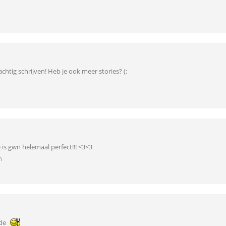
chtig schrijven! Heb je ook meer stories? (:
is gwn helemaal perfect!!! <3<3
n
nde