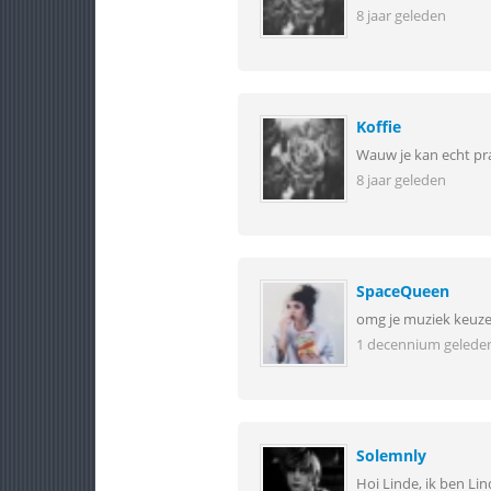
8 jaar geleden
Koffie
Wauw je kan echt pra
8 jaar geleden
SpaceQueen
omg je muziek keuze 
1 decennium gelede
Solemnly
Hoi Linde, ik ben Li