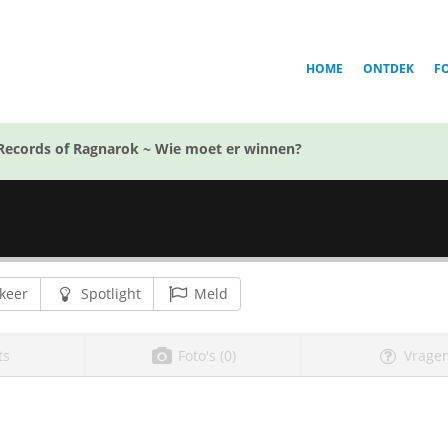
HOME
ONTDEK
F
Records of Ragnarok ~ Wie moet er winnen?
keer
Spotlight
Meld
ts
Foto's (0)
Vragen