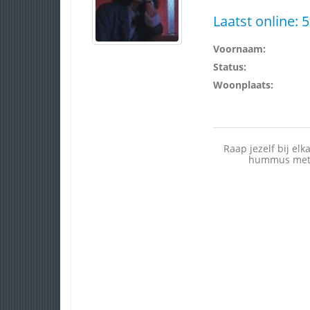
Laatst online:
5
Voornaam:
Status:
Woonplaats:
Raap jezelf bij el
hummus met he