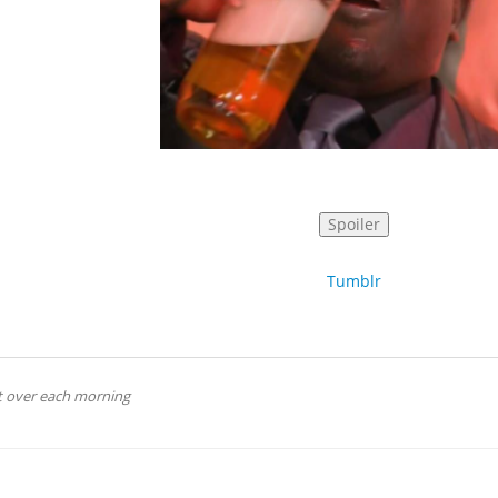
Tumblr
rt over each morning