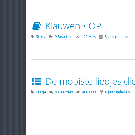
Klauwen • OP
Story
0 Reacties
422 Hits
8 jaar geleden
De mooiste liedjes die
Lijstje
1 Reacties
408 Hits
8 jaar geleden