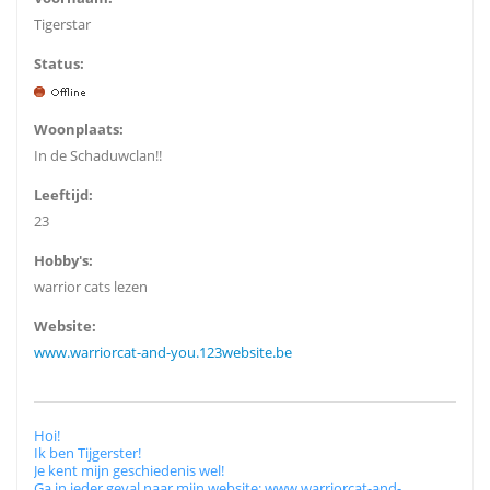
Tigerstar
Status:
Woonplaats:
In de Schaduwclan!!
Leeftijd:
23
Hobby's:
warrior cats lezen
Website:
www.warriorcat-and-you.123website.be
Hoi!
Ik ben Tijgerster!
Je kent mijn geschiedenis wel!
Ga in ieder geval naar mijn website: www.warriorcat-and-