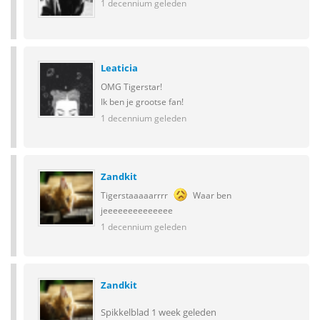
1 decennium geleden
Leaticia
OMG Tigerstar!
Ik ben je grootse fan!
1 decennium geleden
Zandkit
Tigerstaaaaarrrr
Waar ben
jeeeeeeeeeeeeee
1 decennium geleden
Zandkit
Spikkelblad 1 week geleden