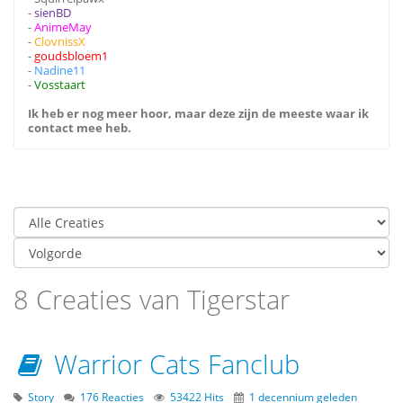
-
sienBD
-
AnimeMay
-
ClovnissX
-
goudsbloem1
-
Nadine11
-
Vosstaart
Ik heb er nog meer hoor, maar deze zijn de meeste waar ik
contact mee heb.
8 Creaties van Tigerstar
Warrior Cats Fanclub
Story
176 Reacties
53422 Hits
1 decennium geleden