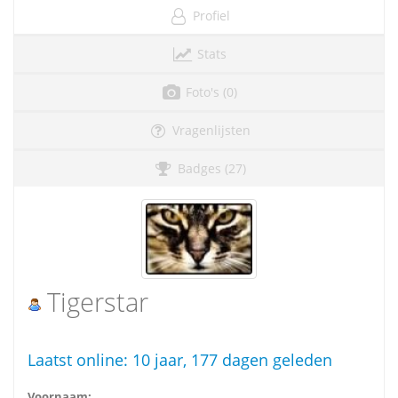
Profiel
Stats
Foto's (0)
Vragenlijsten
Badges (27)
Tigerstar
Laatst online:
10 jaar, 177 dagen geleden
Voornaam: