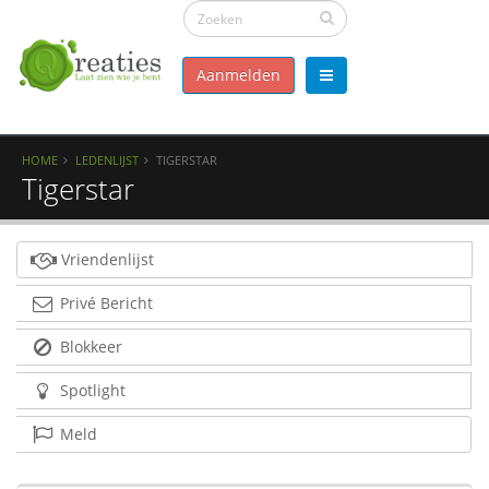
Aanmelden
HOME
LEDENLIJST
TIGERSTAR
Tigerstar
Vriendenlijst
Privé Bericht
Blokkeer
Spotlight
Meld