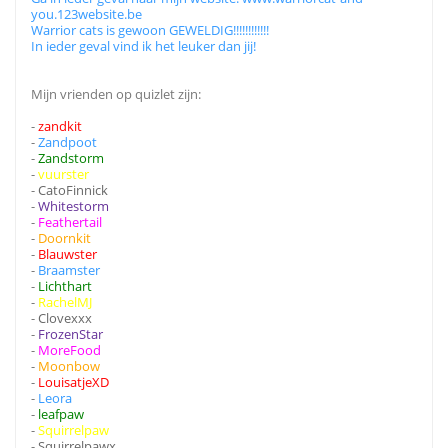
you.123website.be
Warrior cats is gewoon GEWELDIG!!!!!!!!!!!!
In ieder geval vind ik het leuker dan jij!
Mijn vrienden op quizlet zijn:
-
zandkit
-
Zandpoot
-
Zandstorm
-
vuurster
-
CatoFinnick
-
Whitestorm
-
Feathertail
-
Doornkit
-
Blauwster
-
Braamster
-
Lichthart
-
RachelMJ
-
Clovexxx
-
FrozenStar
-
MoreFood
-
Moonbow
-
LouisatjeXD
-
Leora
-
leafpaw
-
Squirrelpaw
-
Squirrelpawx