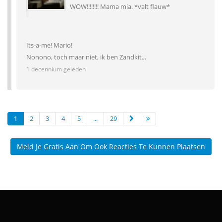
WOW!!!!!!!! Mama mia. *valt flauw*
Its-a-me! Mario!
Nonono, toch maar niet, ik ben Zandkit.,.
1 decennium geleden
1
2
3
4
5
...
29
Meld Je Gratis Aan Om Ook Reacties Te Kunnen Plaatsen