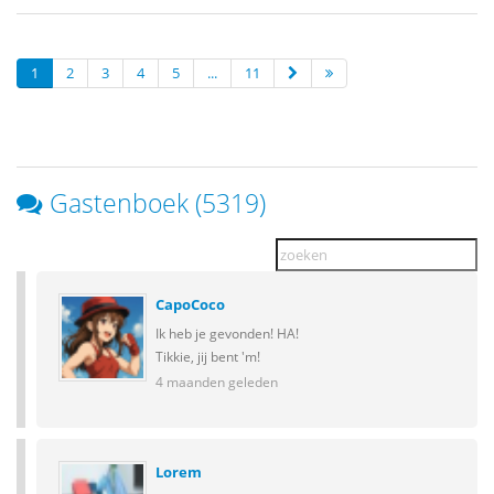
1
2
3
4
5
...
11
Gastenboek (5319)
CapoCoco
Ik heb je gevonden! HA!
Tikkie, jij bent 'm!
4 maanden geleden
Lorem