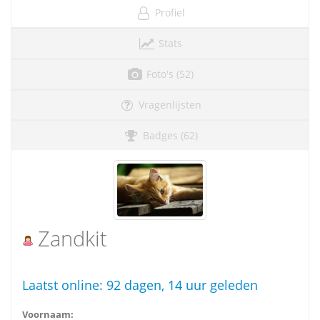
Profiel
Stats
Foto's (52)
Vragenlijsten
Badges (62)
Zandkit
Laatst online:
92 dagen, 14 uur geleden
Voornaam: