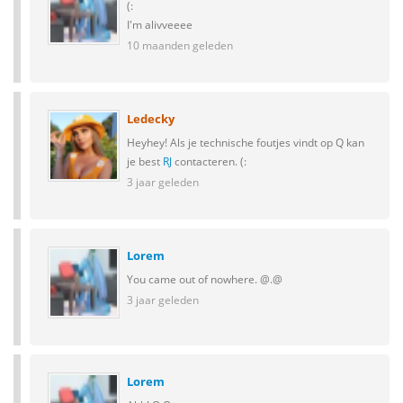
(:
I'm alivveeee
10 maanden geleden
Ledecky
Heyhey! Als je technische foutjes vindt op Q kan
je best
RJ
contacteren. (:
3 jaar geleden
Lorem
You came out of nowhere. @.@
3 jaar geleden
Lorem