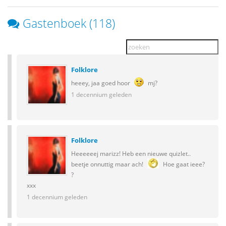
Gastenboek (118)
Folklore
heeey, jaa goed hoor
mj?
1 decennium geleden
Folklore
Heeeeeej marizz! Heb een nieuwe quizlet..
beetje onnuttig maar ach!
Hoe gaat ieee?
?
xxx
1 decennium geleden