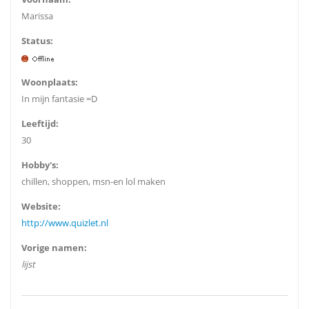
Marissa
Status:
Woonplaats:
In mijn fantasie =D
Leeftijd:
30
Hobby's:
chillen, shoppen, msn-en lol maken
Website:
http://www.quizlet.nl
Vorige namen:
lijst