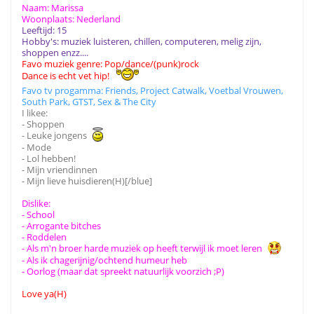
Naam: Marissa
Woonplaats: Nederland
Leeftijd: 15
Hobby's: muziek luisteren, chillen, computeren, melig zijn,
shoppen enzz....
Favo muziek genre: Pop/dance/(punk)rock
Dance is echt vet hip!
Favo tv progamma: Friends, Project Catwalk, Voetbal Vrouwen,
South Park, GTST, Sex & The City
I likee:
- Shoppen
- Leuke jongens
- Mode
- Lol hebben!
- Mijn vriendinnen
- Mijn lieve huisdieren(H)[/blue]
Dislike:
- School
- Arrogante bitches
- Roddelen
- Als m'n broer harde muziek op heeft terwijl ik moet leren
- Als ik chagerijnig/ochtend humeur heb
- Oorlog (maar dat spreekt natuurlijk voorzich ;P)
Love ya(H)