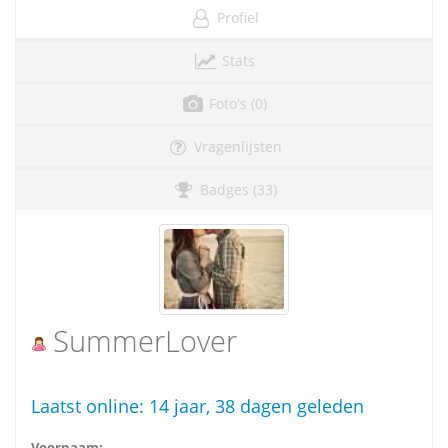
Profiel
Stats
Foto's (0)
Vragenlijsten
Badges (33)
SummerLover
Laatst online:
14 jaar, 38 dagen geleden
Voornaam: