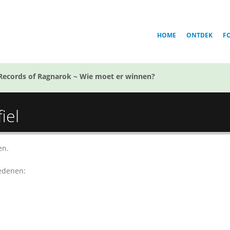
HOME
ONTDEK
F
Records of Ragnarok ~ Wie moet er winnen?
iel
en.
redenen: