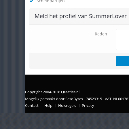
Scheldpartijen
Meld het profiel van SummerLover
Reden
Copyright 2004-2026 Qreaties.nl
Mogelijk gemaakt door SesoBytes - 74529315 - VAT: NL0017
Contact
Help
Huisregels
Privacy