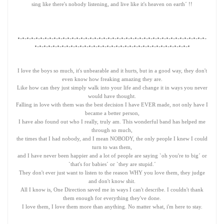
sing like there's nobody listening, and live like it's heaven on earth´ !!
•-•-•-•-•-•-•-•-•-•-•-•-•-•-•-•-•-•-•-•-•-•-•-•-•-•-•-•-•-•-•-•-•-•-•-•-•-•-•-•-•-•-
•-•-•-•-•-•-•-•-•-•-•-•-•-•-•-•-•-•-•-•-•-•-•-•-•-•-•-•-•-•-•-•-•-•-•
I love the boys so much, it's unbearable and it hurts, but in a good way, they don't
even know how freaking amazing they are.
Like how can they just simply walk into your life and change it in ways you never
would have thought.
Falling in love with them was the best decision I have EVER made, not only have I
became a better person,
I have also found out who I really, truly am. This wonderful band has helped me
through so much,
the times that I had nobody, and I mean NOBODY, the only people I knew I could
turn to was them,
and I have never been happier and a lot of people are saying `oh you're to big´ or
`that's for babies´ or `they are stupid.´
They don't ever just want to listen to the reason WHY you love them, they judge
and don't know shit.
All I know is, One Direction saved me in ways I can't describe. I couldn't thank
them enough for everything they've done.
I love them, I love them more than anything. No matter what, i'm here to stay.