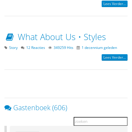
Lees Verder...
What About Us • Styles
Story
12 Reacties
349259 Hits
1 decennium geleden
Lees Verder...
Gastenboek (606)