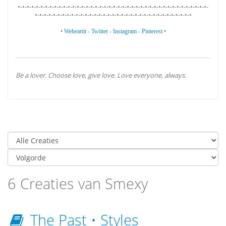
•-•-•-•-•-•-•-•-•-•-•-•-•-•-•-•-•-•-•-•-•-•-•-•-•-•-•-•-•-•-•-•-•-•-•-•-•-•-•-•-•-•-
•-•-•-•-•-•-•-•-•-•-•-•-•-•-•-•-•-•-•-•-•-•-•-•-•-•-•-•-•-•-•-•-•-•-•
•
Weheartit
-
Twitter
-
Instagram
-
Pinterest
•
Be a lover. Choose love, give love. Love everyone, always.
6 Creaties van Smexy
The Past • Styles