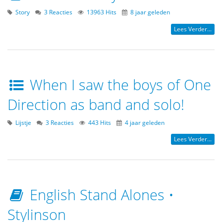
Story
3 Reacties
13963 Hits
8 jaar geleden
Lees Verder...
When I saw the boys of One
Direction as band and solo!
Lijstje
3 Reacties
443 Hits
4 jaar geleden
Lees Verder...
English Stand Alones •
Stylinson