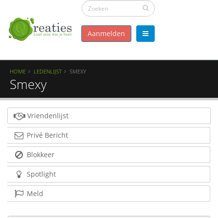
Aanmelden
HOME
LEDENLIJST
SMEXY
Smexy
Vriendenlijst
Privé Bericht
Blokkeer
Spotlight
Meld