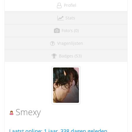
Profiel
Stats
Foto's (0)
Vragenlijsten
Badges (53)
Smexy
Laatst online:
1 jaar, 338 dagen geleden