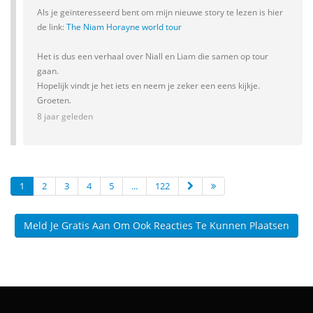
Als je geïnteresseerd bent om mijn nieuwe story te lezen is hier
de link:
The Niam Horayne world tour
Het is dus een verhaal over Niall en Liam die samen op tour
gaan.
Hopelijk vindt je het iets en neem je zeker een eens kijkje.
Groeten.
8 jaar geleden
1
2
3
4
5
...
122
Meld Je Gratis Aan Om Ook Reacties Te Kunnen Plaatsen