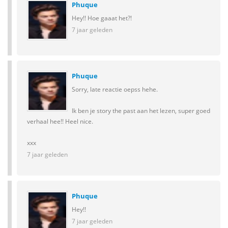
Phuque
Hey!! Hoe gaaat het?!
7 jaar geleden
Phuque
Sorry, late reactie oepss hehe.
Ik ben je story the past aan het lezen, super goed
verhaal hee!! Heel nice.
xxx
7 jaar geleden
Phuque
Hey!!
7 jaar geleden