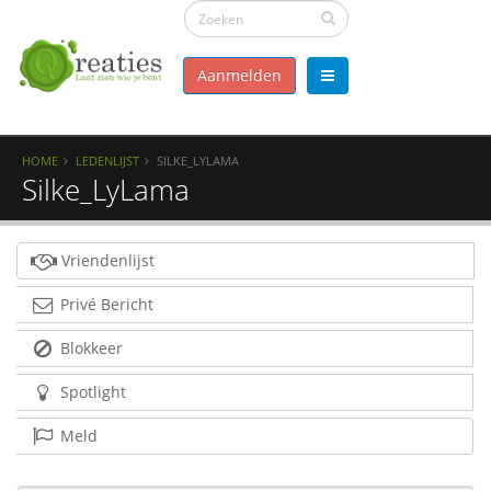
Aanmelden
HOME
LEDENLIJST
SILKE_LYLAMA
Silke_LyLama
Vriendenlijst
Privé Bericht
Blokkeer
Spotlight
Meld