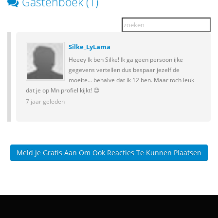
Gastenboek (1)
Silke_LyLama
Heeey Ik ben Silke! Ik ga geen persoonlijke
gegevens vertellen dus bespaar jezelf de
moeite... behalve dat ik 12 ben. Maar toch leuk
dat je op Mn profiel kijkt! 😊
7 jaar geleden
Meld Je Gratis Aan Om Ook Reacties Te Kunnen Plaatsen