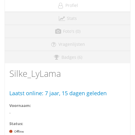
Profiel
Stats
Foto's (0)
Vragenlijsten
Badges (6)
Silke_LyLama
Laatst online:
7 jaar, 15 dagen geleden
Voornaam:
-
Status: