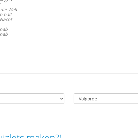
l
 die Welt
h hält
 Nacht
 hab
 hab
uizlets maken?!