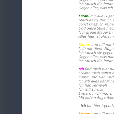
Ich tausch die heute
Gegen alles, was ich
Erzähl
mir alle Lüge
Mach es so, das ich 
Sonst krieg ich kein
Und diese Stille mac
Nur graue Maueren u
Alles hier ist ohne m
Komm
und hilf mir f
Leih mir diene Flüge
Ich tausch sie gegen
Gegen alles, was mic
Ich tausch die heute
Ich
find mich hier ni
Erkann mich selbst 
Komm und zieh mich
Ich gib alles dafür h
Ich hab Fernweh
Ich will zurück
Entfern mich immer 
Mit Jedem Augenblic
..
Ich
bin hier irgend
Komm
und hilf mir f