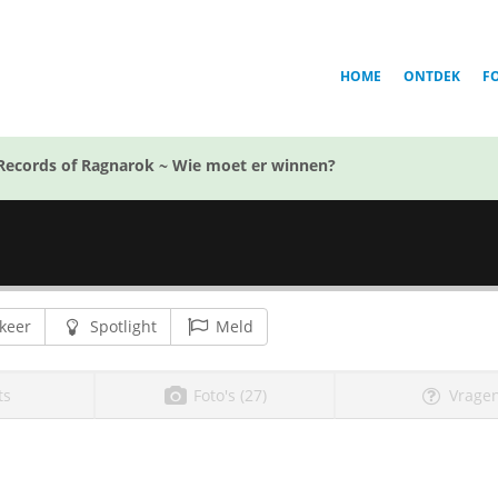
HOME
ONTDEK
F
Records of Ragnarok ~ Wie moet er winnen?
keer
Spotlight
Meld
ts
Foto's (27)
Vragen