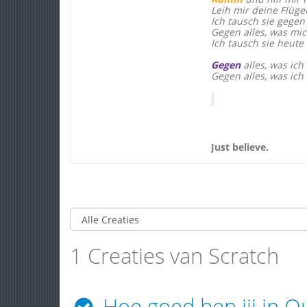
Leih mir deine Flüge
Ich tausch sie gegen
Gegen alles, was mic
Ich tausch sie heute
Gegen
alles, was ich
Gegen alles, was ich
Just believe.
1 Creaties van Scratch
Hoe goed ben jij in Q