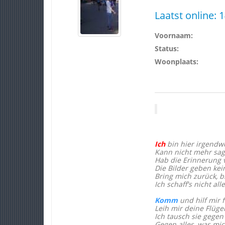
Laatst online:
1
Voornaam:
Status:
Woonplaats:
Ich
bin hier irgendw
Kann nicht mehr sag
Hab die Erinnerung 
Die Bilder geben kei
Bring mich zurück, 
Ich schaff's nicht all
Komm
und hilf mir f
Leih mir deine Flüge
Ich tausch sie gegen
Gegen alles, was mic