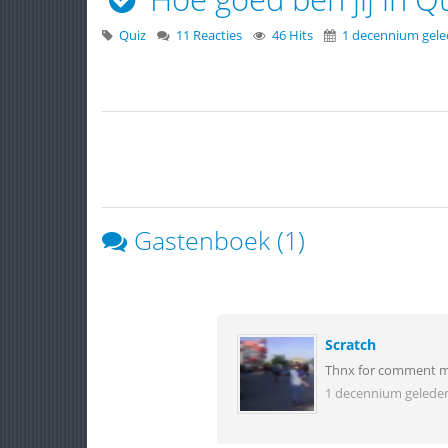
Quiz
11 Reacties
46 Hits
1 decennium gel
Gastenboek (1)
Scratch
Thnx for comment m
1 decennium gelede