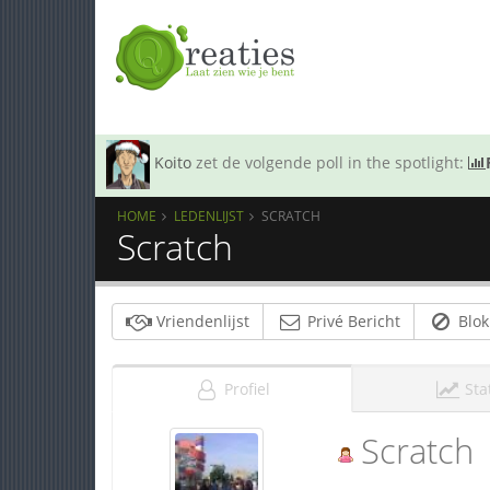
Koito
zet de volgende poll in the spotlight:
HOME
LEDENLIJST
SCRATCH
Scratch
Vriendenlijst
Privé Bericht
Blok
Profiel
Sta
Scratch