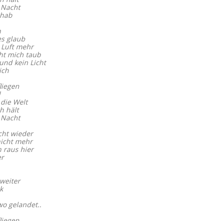
 Nacht
 hab
n
es glaub
e Luft mehr
ht mich taub
nd kein Licht
ich
liegen
l
 die Welt
h hält
 Nacht
cht wieder
nicht mehr
 raus hier
er
weiter
k
wo gelandet..
liegen