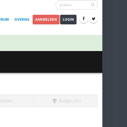
ORUM
OVERIGE
AANMELDEN
LOGIN
lijsten
Badges (31)