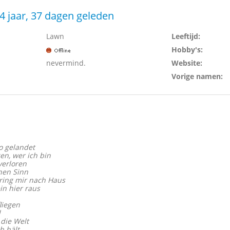
4 jaar, 37 dagen geleden
Lawn
Leeftijd:
Hobby's:
nevermind.
Website:
Vorige namen:
o gelandet
en, wer ich bin
verloren
nen Sinn
bring mir nach Haus
ein hier raus
liegen
l
 die Welt
h hält