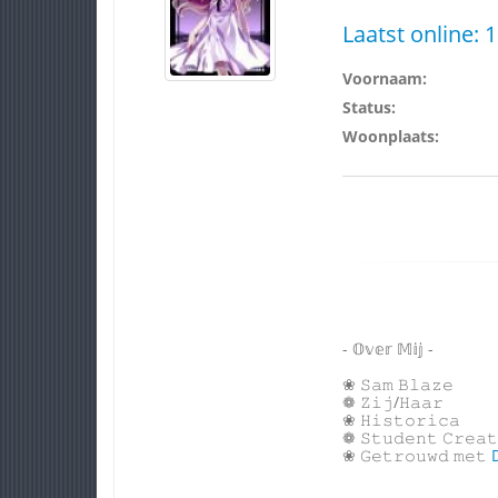
Laatst online:
1
Voornaam:
Status:
Woonplaats:
- 𝕆𝕧𝕖𝕣 𝕄𝕚𝕛 -
❀ 𝚂𝚊𝚖 𝙱𝚕𝚊𝚣𝚎
❁ 𝚉𝚒𝚓/𝙷𝚊𝚊𝚛
❀ 𝙷𝚒𝚜𝚝𝚘𝚛𝚒𝚌𝚊
❁ 𝚂𝚝𝚞𝚍𝚎𝚗𝚝 𝙲𝚛𝚎𝚊𝚝
❀ 𝙶𝚎𝚝𝚛𝚘𝚞𝚠𝚍 𝚖𝚎𝚝