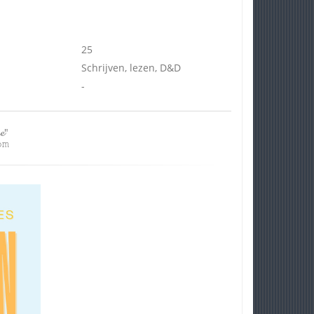
25
Schrijven, lezen, D&D
-
𝓮"
𝚖