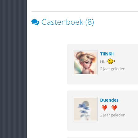
Gastenboek (8)
TiiNKii
Hi.
2 jaar geleden
Duendes
2 jaar geleden