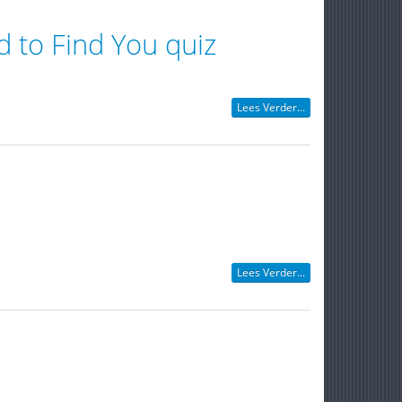
d to Find You quiz
Lees Verder...
Lees Verder...