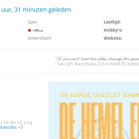
 uur, 31 minuten geleden
Sam
Leeftijd:
Hobby's:
Amersfoort
Website:
"𝓘𝓯 𝔂𝓸𝓾 𝓬𝓪𝓷'𝓽 𝓫𝓮𝓪𝓽 𝓽𝓱𝓮 𝓸𝓭𝓭𝓼, 𝓬𝓱𝓪𝓷𝓰𝓮 𝓽𝓱𝓮 𝓰𝓪
- 𝙻𝚎𝚒𝚐𝚑 𝙱𝚊𝚛𝚍𝚞𝚐𝚘, 𝙲𝚛𝚘𝚘𝚔𝚎𝚍 𝙺𝚒𝚗𝚐𝚍
𝚒𝚟𝚎 𝚆𝚛𝚒𝚝𝚒𝚗𝚐
Duendes
<3