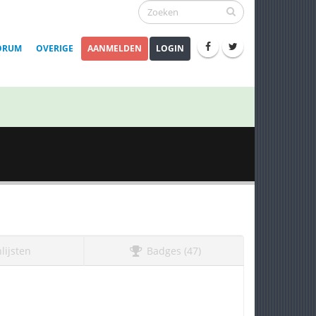
ORUM
OVERIGE
AANMELDEN
LOGIN
lijsten
Badges (47)