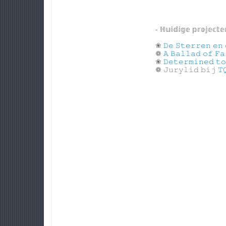
- ℍ𝕦𝕚𝕕𝕚𝕘𝕖 𝕡𝕣𝕠𝕛𝕖𝕔𝕥𝕖
❀
𝙳𝚎 𝚂𝚝𝚎𝚛𝚛𝚎𝚗 𝚎𝚗 
❁
𝙰 𝙱𝚊𝚕𝚕𝚊𝚍 𝚘𝚏 𝙵𝚊
❀
𝙳𝚎𝚝𝚎𝚛𝚖𝚒𝚗𝚎𝚍 𝚝𝚘
❁ 𝙹𝚞𝚛𝚢𝚕𝚒𝚍 𝚋𝚒𝚓
𝚃