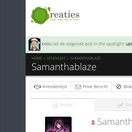
Koito
zet de volgende poll in the spotlight:
HOME
LEDENLIJST
SAMANTHABLAZE
Samanthablaze
Vriendenlijst
Privé Bericht
Blok
Profiel
Sta
Samanth