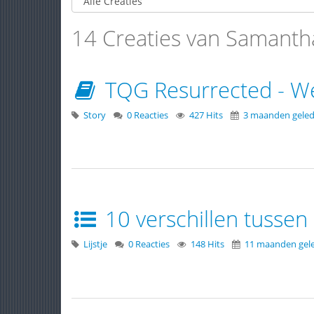
14 Creaties van Samanth
TQG Resurrected - We
Story
0 Reacties
427 Hits
3 maanden gele
10 verschillen tussen
Lijstje
0 Reacties
148 Hits
11 maanden gel