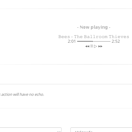
- ℕ𝕠𝕨 𝕡𝕝𝕒𝕪𝕚𝕟𝕘 -
𝙱𝚎𝚎𝚜 - 𝚃𝚑𝚎 𝙱𝚊𝚕𝚕𝚛𝚘𝚘𝚖 𝚃𝚑𝚒𝚎𝚟𝚎𝚜
2:01 ━━━━━━⦁────── 2:52
◂◂ II ▷ ▸▸
 action will have no echo.