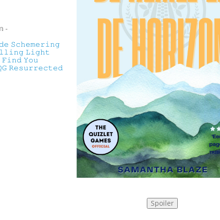
𝕟 -
𝚍𝚎 𝚂𝚌𝚑𝚎𝚖𝚎𝚛𝚒𝚗𝚐
𝚕𝚕𝚒𝚗𝚐 𝙻𝚒𝚐𝚑𝚝
 𝙵𝚒𝚗𝚍 𝚈𝚘𝚞
𝙶 𝚁𝚎𝚜𝚞𝚛𝚛𝚎𝚌𝚝𝚎𝚍