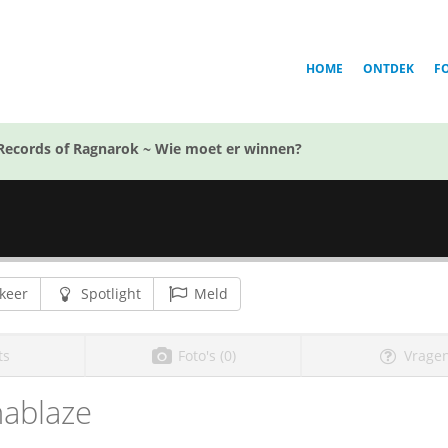
HOME
ONTDEK
F
Records of Ragnarok ~ Wie moet er winnen?
keer
Spotlight
Meld
ts
Foto's (0)
Vragen
ablaze