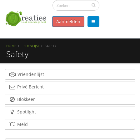
Aanmelden
HOME
LEDENLIJST
SAFETY
Safety
Vriendenlijst
Privé Bericht
Blokkeer
Spotlight
Meld