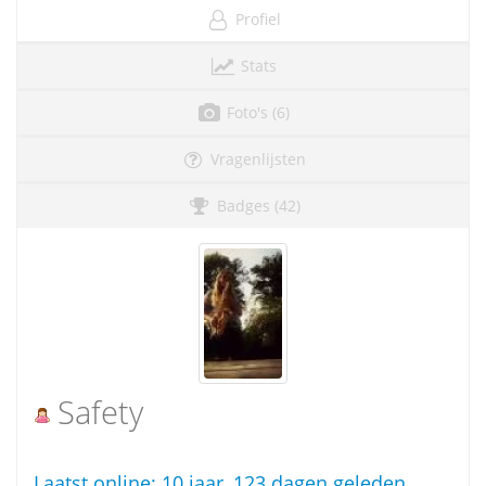
Profiel
Stats
Foto's (6)
Vragenlijsten
Badges (42)
Safety
Laatst online:
10 jaar, 123 dagen geleden