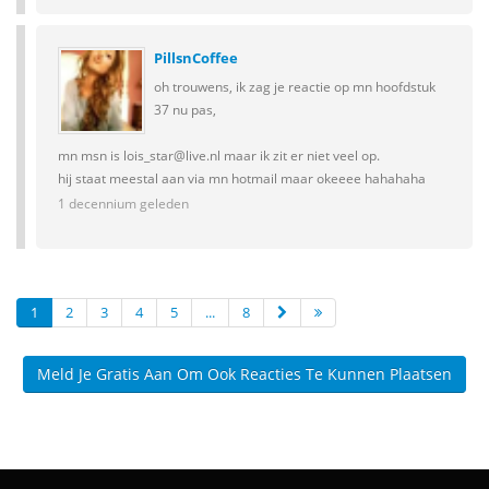
PillsnCoffee
oh trouwens, ik zag je reactie op mn hoofdstuk
37 nu pas,
mn msn is lois_star@live.nl maar ik zit er niet veel op.
hij staat meestal aan via mn hotmail maar okeeee hahahaha
1 decennium geleden
1
2
3
4
5
...
8
Meld Je Gratis Aan Om Ook Reacties Te Kunnen Plaatsen