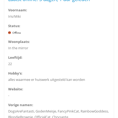
Voornaam:
Iris/Miki
Status:
Woonplaats:
In the mirror
Leeftijd:
22
Hobby's:
alles waarmee er huiswerk uitgesteld kan worden
Website:
-
Vorige namen:
DogsAreFantasti, GodenMeisje, FancyPinkCat, RainbowGoddess,
BlondieBrownie, OfficialCat, Chrysante