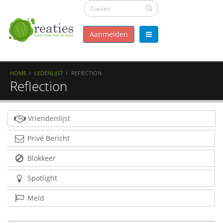
Aanmelden
HOME
LEDENLIJST
REFIECTION
RefIection
Vriendenlijst
Privé Bericht
Blokkeer
Spotlight
Meld