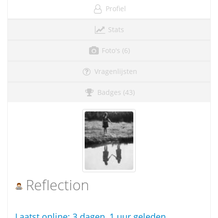
Profiel
Stats
Foto's (6)
Vragenlijsten
Badges (43)
RefIection
Laatst online:
3 dagen, 1 uur geleden