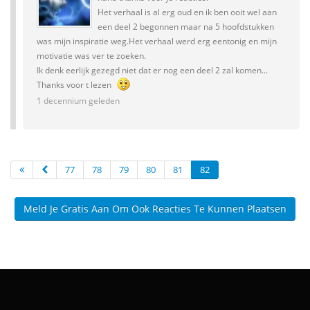
Het verhaal is al erg oud en ik ben ooit wel aan
een deel 2 begonnen maar na 5 hoofdstukken
was mijn inspiratie weg.Het verhaal werd erg eentonig en mijn
motivatie was ver te zoeken.
Ik denk eerlijk gezegd niet dat er nog een deel 2 zal komen...
Thanks voor t lezen
1 decennium geleden
77
78
79
80
81
82
Meld Je Gratis Aan Om Ook Reacties Te Kunnen Plaatsen