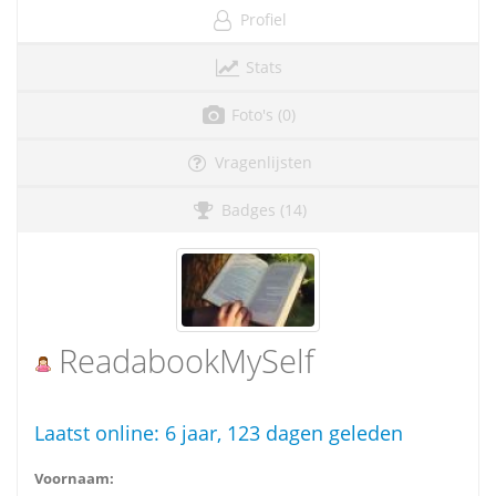
Profiel
Stats
Foto's (0)
Vragenlijsten
Badges (14)
ReadabookMySelf
Laatst online:
6 jaar, 123 dagen geleden
Voornaam: