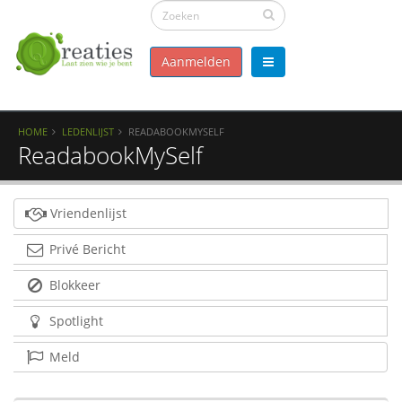
Aanmelden
HOME
LEDENLIJST
READABOOKMYSELF
ReadabookMySelf
Vriendenlijst
Privé Bericht
Blokkeer
Spotlight
Meld