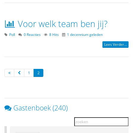
Voor welk team ben jij?
Poll
0 Reacties
8 Hits
1 decennium geleden
Lees Verder...
1
2
Gastenboek (240)