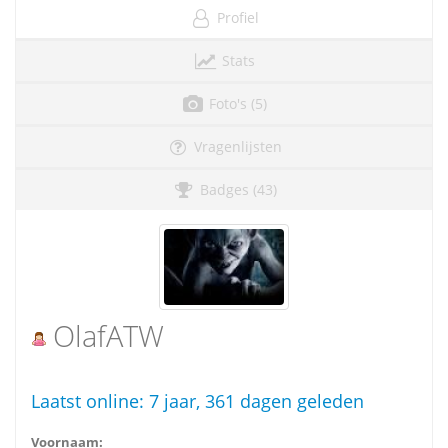
Profiel
Stats
Foto's (5)
Vragenlijsten
Badges (43)
OlafATW
Laatst online:
7 jaar, 361 dagen geleden
Voornaam: