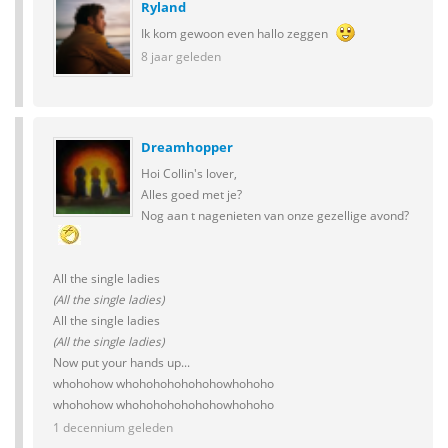
Ryland
Ik kom gewoon even hallo zeggen
8 jaar geleden
Dreamhopper
Hoi Collin's lover,
Alles goed met je?
Nog aan t nagenieten van onze gezellige avond?
All the single ladies
(All the single ladies)
All the single ladies
(All the single ladies)
Now put your hands up...
whohohow whohohohohohohowhohoho
whohohow whohohohohohohowhohoho
1 decennium geleden