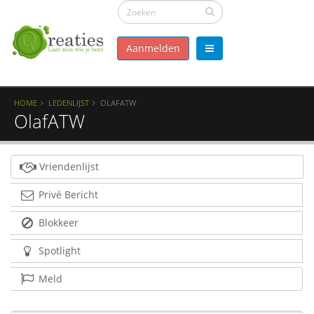
Aanmelden
HOME
LEDENLIJST
OLAFATW
OlafATW
Vriendenlijst
Privé Bericht
Blokkeer
Spotlight
Meld