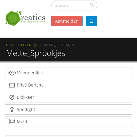
Aanmelden
HOME
LEDENLIJST
METTE_SPROOKJES
Mette_Sprookjes
Vriendenlijst
Privé Bericht
Blokkeer
Spotlight
Meld