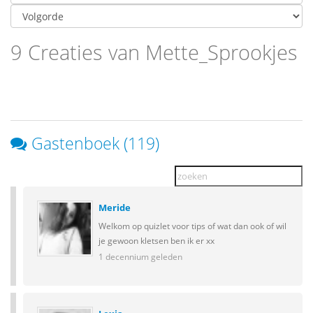
9 Creaties van Mette_Sprookjes
Gastenboek (119)
Meride
Welkom op quizlet voor tips of wat dan ook of wil
je gewoon kletsen ben ik er xx
1 decennium geleden