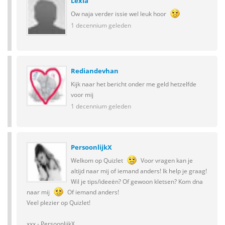
Lexia
Ow naja verder issie wel leuk hoor
1 decennium geleden
Rediandevhan
Kijk naar het bericht onder me geld hetzelfde
voor mij
1 decennium geleden
PersoonlijkX
Welkom op Quizlet
Voor vragen kan je
altijd naar mij of iemand anders! Ik help je graag!
Wil je tips/ideeën? Of gewoon kletsen? Kom dna
naar mij
Of iemand anders!
Veel plezier op Quizlet!
xxx - PersoonlijkX