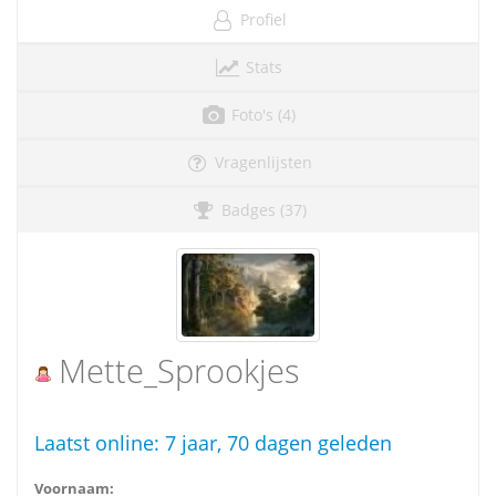
Profiel
Stats
Foto's (4)
Vragenlijsten
Badges (37)
Mette_Sprookjes
Laatst online:
7 jaar, 70 dagen geleden
Voornaam: