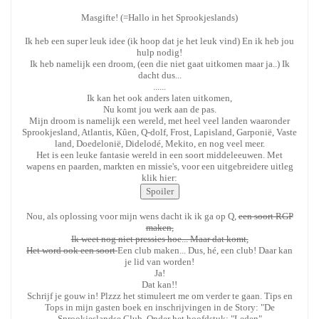
Masgifte! (=Hallo in het Sprookjeslands)
Ik heb een super leuk idee (ik hoop dat je het leuk vind) En ik heb jou
hulp nodig!
Ik heb namelijk een droom, (een die niet gaat uitkomen maar ja..) Ik
dacht dus...
......
Ik kan het ook anders laten uitkomen,
Nu komt jou werk aan de pas.
Mijn droom is namelijk een wereld, met heel veel landen waaronder
Sprookjesland, Atlantis, Kûen, Q-dolf, Frost, Lapisland, Garponië, Vaste
land, Doedelonië, Didelodé, Mekito, en nog veel meer.
Het is een leuke fantasie wereld in een soort middeleeuwen. Met
wapens en paarden, markten en missie's, voor een uitgebreidere uitleg
klik hier:
Nou, als oplossing voor mijn wens dacht ik ik ga op Q,
een soort RGP
maken,
Ik weet nog niet pressies hoe... Maar dat komt,
Het word ook een soort
Een club maken... Dus, hé, een club! Daar kan
je lid van worden!
Ja!
Dat kan!!
Schrijf je gouw in! Plzzz het stimuleert me om verder te gaan. Tips en
Tops in mijn gasten boek en inschrijvingen in de Story: "De
Sprookjeslandse Club. Onder het hoofdstuk: "Leden"