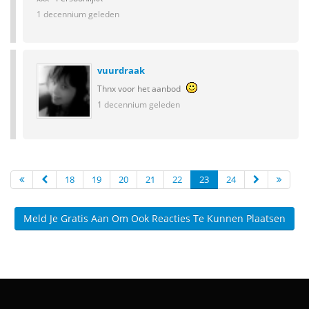
1 decennium geleden
vuurdraak
Thnx voor het aanbod
1 decennium geleden
18
19
20
21
22
23
24
Meld Je Gratis Aan Om Ook Reacties Te Kunnen Plaatsen