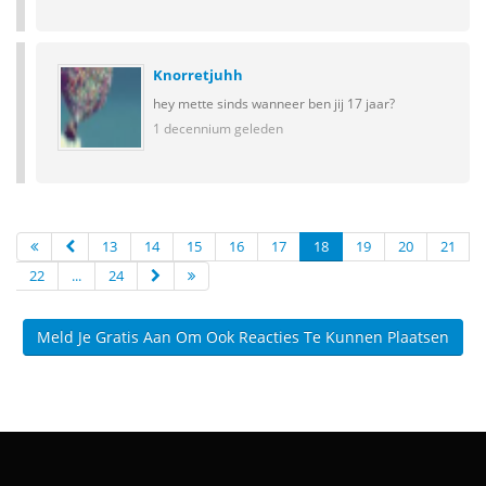
Knorretjuhh
hey mette sinds wanneer ben jij 17 jaar?
1 decennium geleden
13
14
15
16
17
18
19
20
21
22
...
24
Meld Je Gratis Aan Om Ook Reacties Te Kunnen Plaatsen