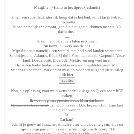
Masgifte! (=Hallo in het Sprookjeslands)
Ik heb een super leuk idee (ik hoop dat je het leuk vind) En ik heb jou
hulp nodig!
Ik heb namelijk een droom, (een die niet gaat uitkomen maar ja..) Ik
dacht dus...
......
Ik kan het ook anders laten uitkomen,
Nu komt jou werk aan de pas.
Mijn droom is namelijk een wereld, met heel veel landen waaronder
Sprookjesland, Atlantis, Kûen, Q-dolf, Frost, Lapisland, Garponië, Vaste
land, Doedelonië, Didelodé, Mekito, en nog veel meer.
Het is een leuke fantasie wereld in een soort middeleeuwen. Met
wapens en paarden, markten en missie's, voor een uitgebreidere uitleg
klik hier:
Nou, als oplossing voor mijn wens dacht ik ik ga op Q,
een soort RGP
maken,
Ik weet nog niet pressies hoe... Maar dat komt,
Het word ook een soort
Een club maken... Dus, hé, een club! Daar kan
je lid van worden!
Ja!
Dat kan!!
Schrijf je gouw in! Plzzz het stimuleert me om verder te gaan. Tips en
Tops in mijn gasten boek en inschrijvingen in de Story: "De
Sprookjeslandse Club. Onder het hoofdstuk: "Leden"