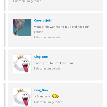
1 decennium geleden
Knorretjuhh
Mette sinds wanneer is jou lievelingskleur
groen?
1 decennium geleden
King_Boo
maar zijn auto is wel awesome
1 decennium geleden
King_Boo
Ja Man haha
1 decennium geleden