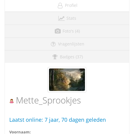
Profiel
Stats
Foto's (4)
Vragenlijsten
Badges (37)
Mette_Sprookjes
Laatst online:
7 jaar, 70 dagen geleden
Voornaam: