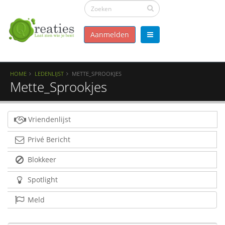
Aanmelden
HOME
LEDENLIJST
METTE_SPROOKJES
Mette_Sprookjes
Vriendenlijst
Privé Bericht
Blokkeer
Spotlight
Meld