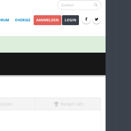
ORUM
OVERIGE
AANMELDEN
LOGIN
lijsten
Badges (40)