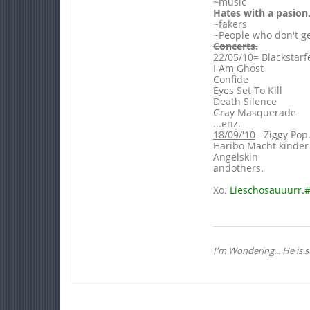
~music
Hates with a pasion
~fakers
~People who don't ge
Concerts.
22/05/10
= Blackstarf
I Am Ghost
Confide
Eyes Set To Kill
Death Silence
Gray Masquerade
...enz.
18/09/'10
= Ziggy Pop
Haribo Macht kinder
Angelskin
andothers.
Xo.
Lieschosauuurr.
I'm Wondering... He is 