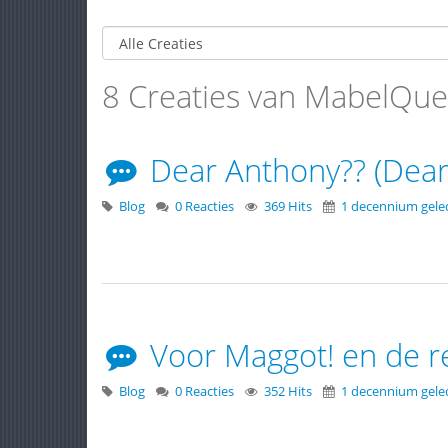
8 Creaties van MabelQu
Dear Anthony?? (Dear 
Blog
0 Reacties
369 Hits
1 decennium gele
Voor Maggot! en de re
Blog
0 Reacties
352 Hits
1 decennium gele