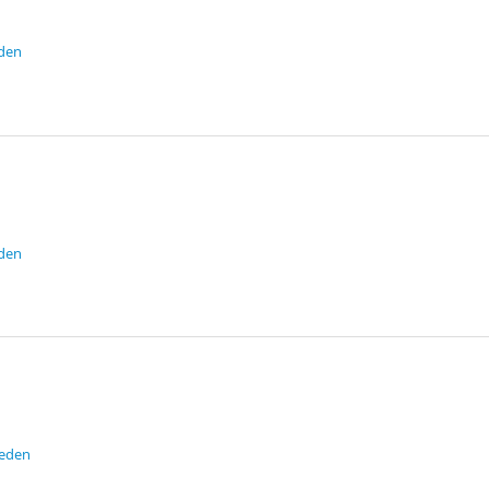
den
den
leden