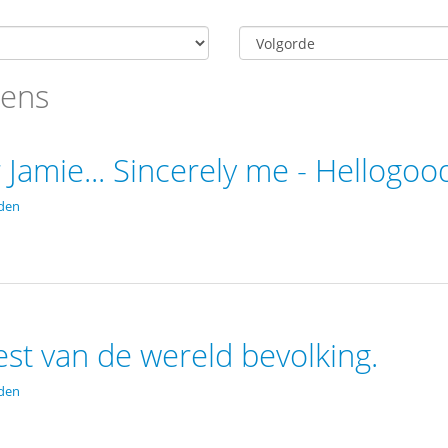
eens
Jamie... Sincerely me - Hellogoo
den
st van de wereld bevolking.
den