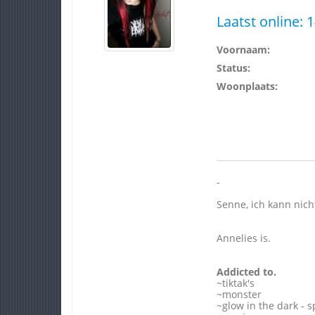
Laatst online:
1
Voornaam:
Status:
Woonplaats:
-
Senne, ich kann nich
Annelies is.
Addicted to.
~tiktak's
~monster
~glow in the dark - s