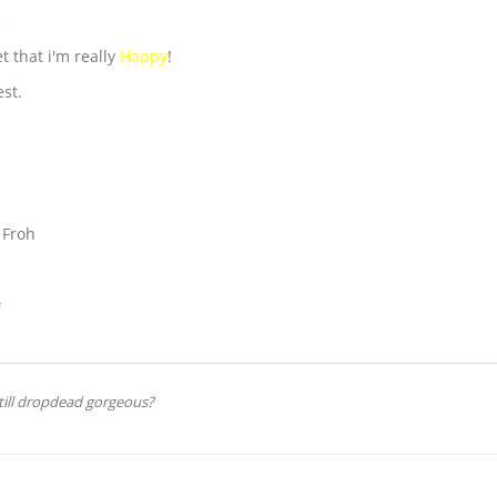
.
t that i'm really
Happy
!
est.
.
 Froh
#
still dropdead gorgeous?