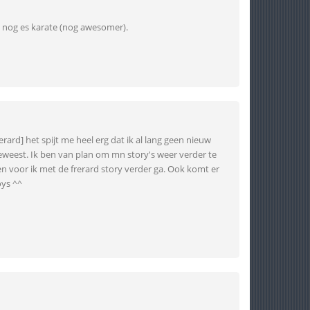
ok nog es karate (nog awesomer).
ard] het spijt me heel erg dat ik al lang geen nieuw
geweest. Ik ben van plan om mn story's weer verder te
n voor ik met de frerard story verder ga. Ook komt er
oys ^^