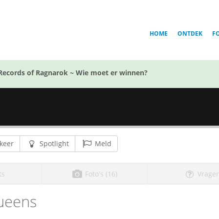
HOME
ONTDEK
F
Records of Ragnarok ~ Wie moet er winnen?
keer
Spotlight
Meld
ts
Foto's (16)
Vragen
ueens