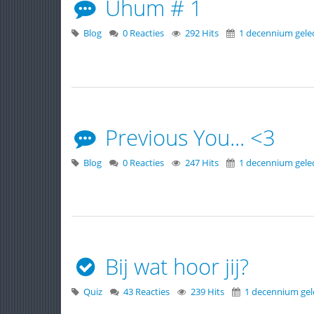
Uhum # 1
Blog
0 Reacties
292 Hits
1 decennium gele
Previous You... <3
Blog
0 Reacties
247 Hits
1 decennium gele
Bij wat hoor jij?
Quiz
43 Reacties
239 Hits
1 decennium ge