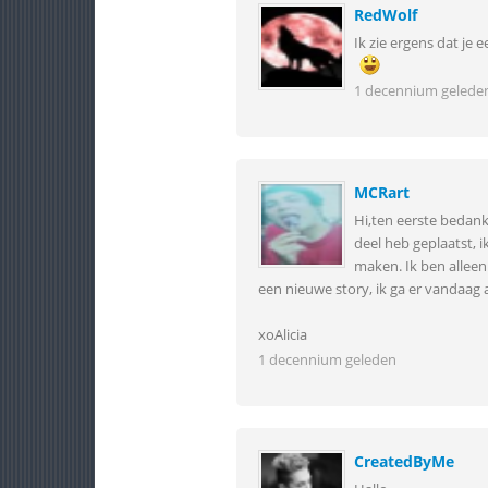
RedWolf
Ik zie ergens dat je
1 decennium gelede
MCRart
Hi,ten eerste bedank
deel heb geplaatst, 
maken. Ik ben alleen
een nieuwe story, ik ga er vandaag a
xoAlicia
1 decennium geleden
CreatedByMe