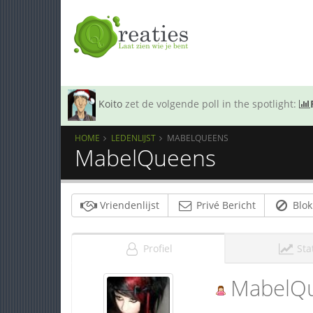
Koito
zet de volgende poll in the spotlight:
HOME
LEDENLIJST
MABELQUEENS
MabelQueens
Vriendenlijst
Privé Bericht
Blok
Profiel
Sta
MabelQ