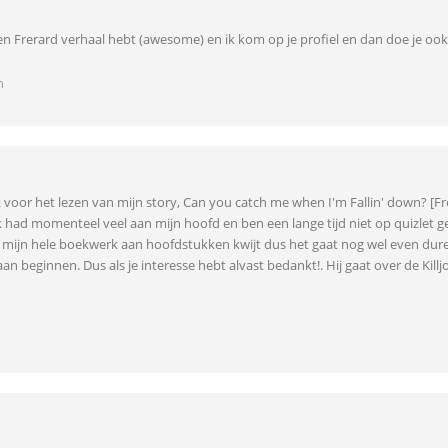
 een Frerard verhaal hebt (awesome) en ik kom op je profiel en dan doe je o
n
 voor het lezen van mijn story, Can you catch me when I'm Fallin' down? [Frer
ik had momenteel veel aan mijn hoofd en ben een lange tijd niet op quizlet 
 mijn hele boekwerk aan hoofdstukken kwijt dus het gaat nog wel even dure
an beginnen. Dus als je interesse hebt alvast bedankt!. Hij gaat over de Killj