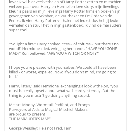
lover ik wil hier veel verhalen of Harry Potter zetten en misschien
wel een paar over Harry en Hermelien love story. mijn lievelings
kleur is paars en mijn lievelings Harry Potter films en boeken zijn
gevangenen van Azkaban, de Vuurbeker en De Orde van de
Feniks. Ik vind Harry Potter verhalen het leukst dus heb jij leuke
verhalen dan stuur het in mijn gastenboek. Ik vind de marauders
super cool
‘“So light a fire!” Harry choked. “Yes – of cofurse – but there’s no
wood!” Hermione cried, wringing her hands. “HAVE YOU GONE
MAD?” Ron bellowed. “ARE YOU A WITCH OR NOT?”’
I hope you're pleased with yourselves. We could all have been
killed - or worse, expelled. Now, if you don't mind, I’m going to
bed.”
Harry, listen,” said Hermione, exchanging a look with Ron, “you
must be really upset about what we heard yesterday. But the
thing is, you mustn’t go doing anything stupid.
Messrs Moony, Wormtail, Padfoot, and Prongs
Purveyors of Aids to Magical Mischief-Makers
are proud to present
THE MARAUDER'S MAP"
George Weasley: He's not Fred, I am!