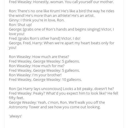
Fred Weasley: Honestly, woman. You call yourself our mother.
Ron: There's no one like Krum! He's like a bird the way he rides
the wind! He's more than an athlete! He's an artist.
Ginny: I think you're in love, Ron.
Ron: Shut up!
George: [grabs one of Ron's hands and begins singing] Victor, I
love you!
Fred: [grabs Ron's other hand] Victor, I do!
George, Fred, Harry: When we're apart my heart beats only for
you!
Ron Weasley: How much are these?
Fred Weasley, George Weasley: 5 galleons.
Ron Weasley: How much for me?
Fred Weasley, George Weasley: 5 galleons.
Ron Weasley: I'm your brother!
Fred Weasley, George Weasley: 10 galleons.
Ron: [as Harry lays unconcious] Looks a bit peaky, doesn't he?
Fred Weasley: Peaky? What'd you expect him to look like? He fell
fifty feet.
George Weasley: Yeah, c'mon, Ron. We'll walk you off the
Astronomy Tower and see how you come out looking.
'always'