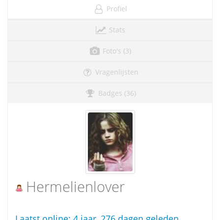
Profiel
Stats
Foto's (3)
Vragenlijsten
Badges (36)
Hermelienlover
Laatst online:
4 jaar, 276 dagen geleden