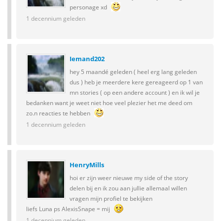
personage xd
1 decennium geleden
Iemand202
hey 5 maandé geleden ( heel erg lang geleden
dus ) heb je meerdere kere gereageerd op 1 van
mn stories ( op een andere account ) en ik wil je
bedanken want je weet niet hoe veel plezier het me deed om
zo.n reacties te hebben
1 decennium geleden
HenryMills
hoi er zijn weer nieuwe my side of the story
delen bij en ik zou aan jullie allemaal willen
vragen mijn profiel te bekijken
liefs Luna ps AlexisSnape = mij
1 decennium geleden