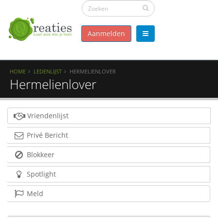
Aanmelden
HOME
LEDENLIJST
HERMELIENLOVER
Hermelienlover
Vriendenlijst
Privé Bericht
Blokkeer
Spotlight
Meld