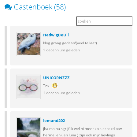
Gastenboek (58)
HedwigDeUil
Nog graag gedaan!(veel te laat)
1 decennium geleden
UNICORNZZZ
Tnx
1 decennium geleden
Iemand202
jha ma nu sgrijf ik wel ni meer zo slecht xd btw
hermelien ( en luna ) zijn ook mijn lievlings