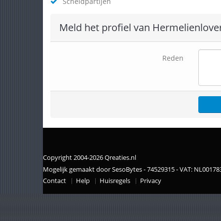
Scheldpartijen
Meld het profiel van Hermelienlove
Reden
Copyright 2004-2026 Qreaties.nl
Mogelijk gemaakt door SesoBytes - 74529315 - VAT: NL0017
Contact
Help
Huisregels
Privacy