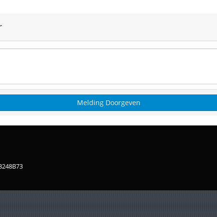
r
83248B73