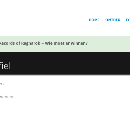
HOME
ONTDEK
F
Records of Ragnarok ~ Wie moet er winnen?
iel
en.
redenen: