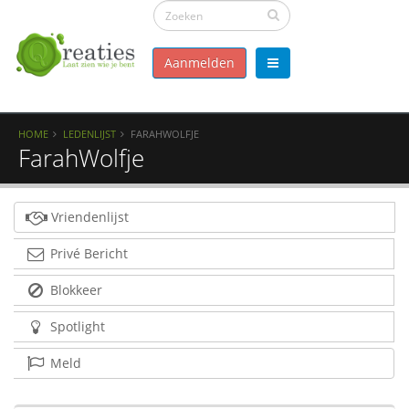
Aanmelden
HOME
LEDENLIJST
FARAHWOLFJE
FarahWolfje
Vriendenlijst
Privé Bericht
Blokkeer
Spotlight
Meld