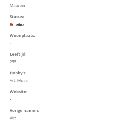
Maureen
Status:
Woonplaats:
-
Leeftijd:
255
Hobby's:
Art, Music
Website:
-
Vorige namen:
lijst