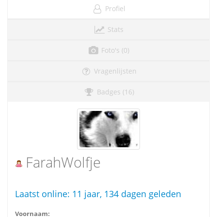
Profiel
Stats
Foto's (0)
Vragenlijsten
Badges (16)
FarahWolfje
Laatst online:
11 jaar, 134 dagen geleden
Voornaam: