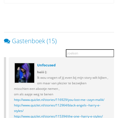
Gastenboek (15)
Unfocused
heiii (:
Ik wou vragen of jij even bij mijn story wilt kijken ,
om maar van plezier te bezwijken
misschien een abootje nemen ,
om als aapje weg te benen
http://www.quizlet.nl/stories/116929/you-lost-me--zayn-malik/
http://www.quizlet.nl/stories/112964/black-angels--harry-e-
styles/
http://www.quizlet.nl/stories/115394/the-one--harry-e-styles/