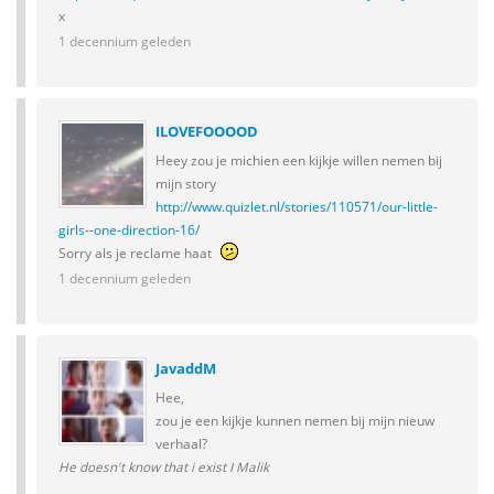
x
1 decennium geleden
ILOVEFOOOOD
Heey zou je michien een kijkje willen nemen bij
mijn story
http://www.quizlet.nl/stories/110571/our-little-
girls--one-direction-16/
Sorry als je reclame haat
1 decennium geleden
JavaddM
Hee,
zou je een kijkje kunnen nemen bij mijn nieuw
verhaal?
He doesn't know that i exist I Malik