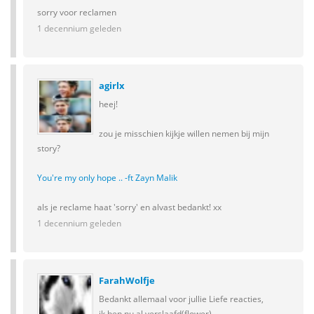
sorry voor reclamen
1 decennium geleden
agirlx
heej!
zou je misschien kijkje willen nemen bij mijn
story?
You're my only hope .. -ft Zayn Malik
als je reclame haat 'sorry' en alvast bedankt! xx
1 decennium geleden
FarahWolfje
Bedankt allemaal voor jullie Liefe reacties,
ik ben nu al verslaafd(flower)