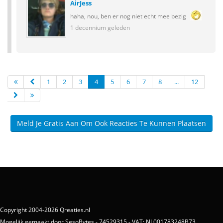
AirJess
haha, nou, ben er nog niet echt mee bezig
1 decennium geleden
1
2
3
4
5
6
7
8
...
12
Meld Je Gratis Aan Om Ook Reacties Te Kunnen Plaatsen
Copyright 2004-2026 Qreaties.nl
Mogelijk gemaakt door SesoBytes - 74529315 - VAT: NL001783248B73