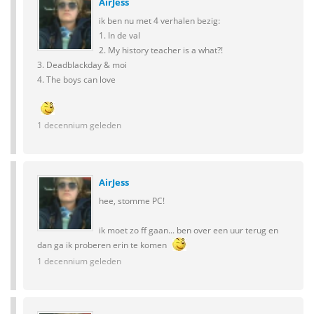
AirJess
ik ben nu met 4 verhalen bezig:
1. In de val
2. My history teacher is a what?!
3. Deadblackday & moi
4. The boys can love
1 decennium geleden
AirJess
hee, stomme PC!
ik moet zo ff gaan... ben over een uur terug en
dan ga ik proberen erin te komen
1 decennium geleden