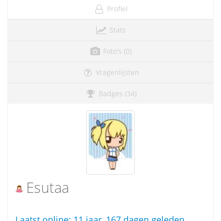
Profiel
Stats
Foto's (0)
Vragenlijsten
Badges (34)
Esutaa
Laatst online:
11 jaar, 167 dagen geleden