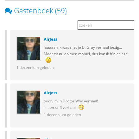
Gastenboek (59)
AirJess
Jaaaaah ik was met je D. Gray verhaal bezig...
Maar zit nu op men mobiel, dus kan ik ff niet leze
1 decennium geleden
AirJess
oooh, mijn Doctor Who verhaal!
is een scifi verhaal
1 decennium geleden