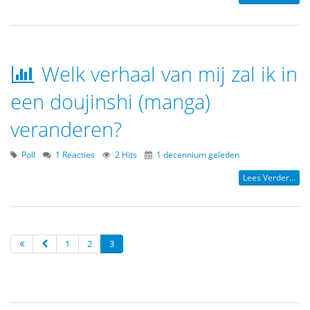
Welk verhaal van mij zal ik in
een doujinshi (manga)
veranderen?
Poll
1 Reacties
2 Hits
1 decennium geleden
Lees Verder...
1
2
3