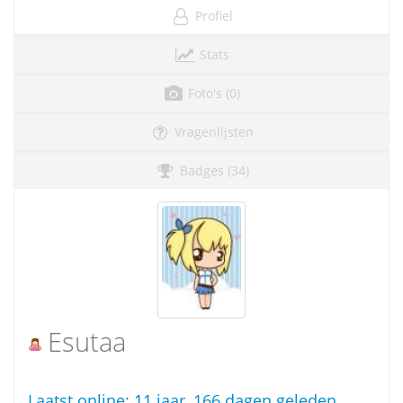
Profiel
Stats
Foto's (0)
Vragenlijsten
Badges (34)
Esutaa
Laatst online:
11 jaar, 166 dagen geleden