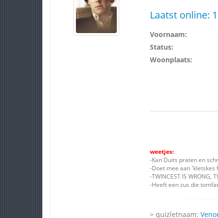
Laatst online:
1
Voornaam:
Status:
Woonplaats:
weetjes:
-Kan Duits praten en schr
-Doet mee aan 'kletskes fo
-TWINCEST IS WRONG, T
-Heeft een zus die tomfan
> quizletnaam:
Veno