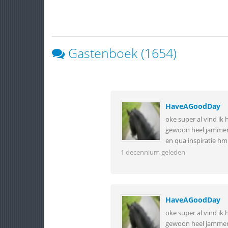
Gastenboek (1654)
HaveAGoodDay
oke super al vind ik
gewoon heel jammer 
en qua inspiratie hm
1 decennium geleden
HaveAGoodDay
oke super al vind ik
gewoon heel jammer 