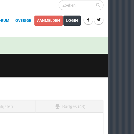
ORUM
OVERIGE
AANMELDEN
LOGIN
lijsten
Badges (43)