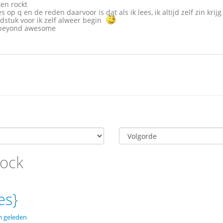
ken rockt
es op q en de reden daarvoor is dat als ik lees, ik altijd zelf zin kri
stuk voor ik zelf alweer begin
s beyond awesome
lock
es}
m geleden