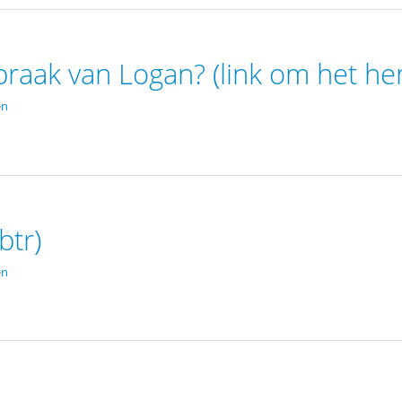
spraak van Logan? (link om het h
en
btr)
en