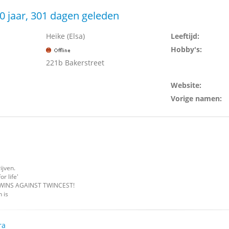
0 jaar, 301 dagen geleden
Heike (Elsa)
Leeftijd:
Hobby's:
221b Bakerstreet
Website:
Vorige namen:
ijven.
r life'
WINS AGAINST TWINCEST!
 is
ra