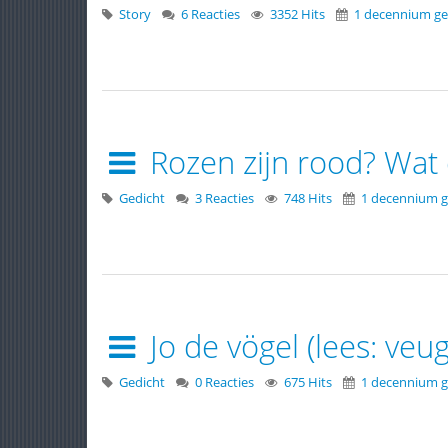
Story
6 Reacties
3352 Hits
1 decennium ge
Rozen zijn rood? Wat 
Gedicht
3 Reacties
748 Hits
1 decennium g
Jo de vögel (lees: veug
Gedicht
0 Reacties
675 Hits
1 decennium g