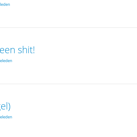
leden
een shit!
eleden
el)
eleden