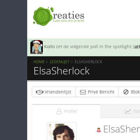
Koito
zet de volgende poll in the spotlight:
HOME
LEDENLIJST
ELSASHERLOCK
ElsaSherlock
Vriendenlijst
Privé Bericht
Blok
Profiel
Sta
ElsaSher