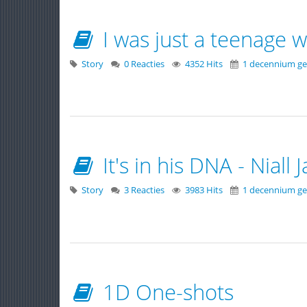
I was just a teenage w
Story
0 Reacties
4352 Hits
1 decennium ge
It's in his DNA - Niall
Story
3 Reacties
3983 Hits
1 decennium ge
1D One-shots