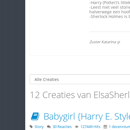
-Harry (Potter)'s litte
-Leest niet veel stori
halverwege een hoofd
-Sherlock Holmes i
Zuster Katarina :p
12 Creaties van ElsaSher
Babygirl {Harry E. Styl
Story
30 Reacties
127449 Hits
1 decenniu