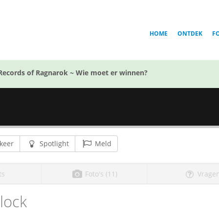
HOME
ONTDEK
F
Records of Ragnarok ~ Wie moet er winnen?
keer
Spotlight
Meld
ts
Foto's (11)
Vragen
lock