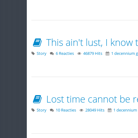
This ain't lust, I know 
Story
6 Reacties
46879 Hits
1 decennium g
Lost time cannot be re
Story
10 Reacties
28049 Hits
1 decennium