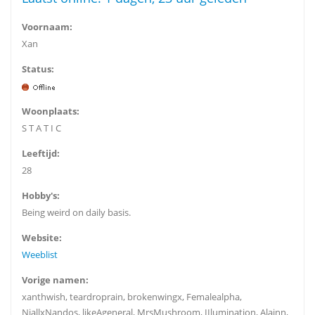
Voornaam:
Xan
Status:
Woonplaats:
S T A T I C
Leeftijd:
28
Hobby's:
Being weird on daily basis.
Website:
Weeblist
Vorige namen:
xanthwish, teardroprain, brokenwingx, Femalealpha,
NiallxNandos, likeAgeneral, MrsMushroom, IIlumination, Alainn,