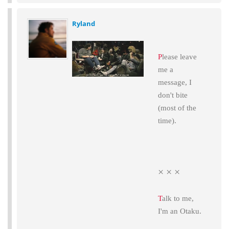
Ryland
P
lease leave
me a
message, I
don't bite
(most of the
time).
× × ×
T
alk to me,
I'm an Otaku.