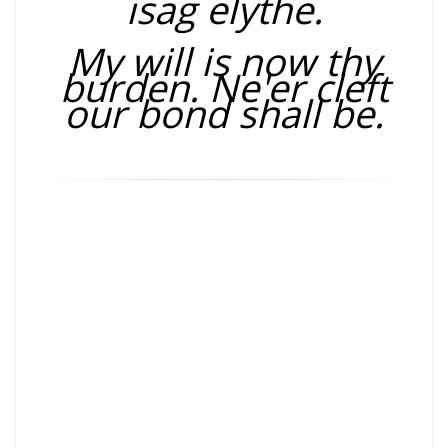
isag elythe.
My will is now thy
burden. Ne'er cleft
our bond shall be.