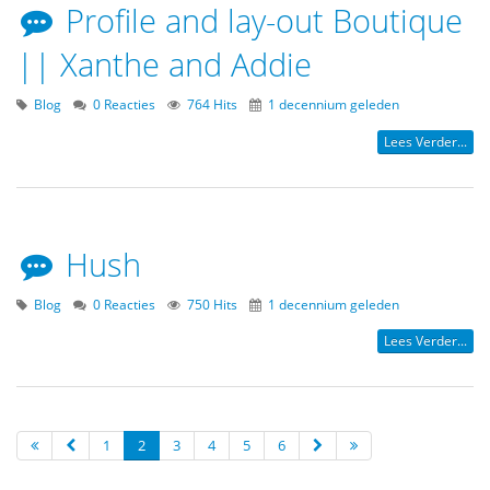
Profile and lay-out Boutique
|| Xanthe and Addie
Blog
0 Reacties
764 Hits
1 decennium geleden
Lees Verder...
Hush
Blog
0 Reacties
750 Hits
1 decennium geleden
Lees Verder...
1
2
3
4
5
6