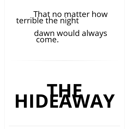
That no matter how
terrible the night
dawn would always
come.
THE
HIDEAWAY