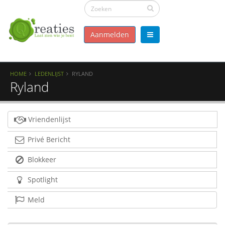
Aanmelden
HOME
LEDENLIJST
RYLAND
Ryland
Vriendenlijst
Privé Bericht
Blokkeer
Spotlight
Meld