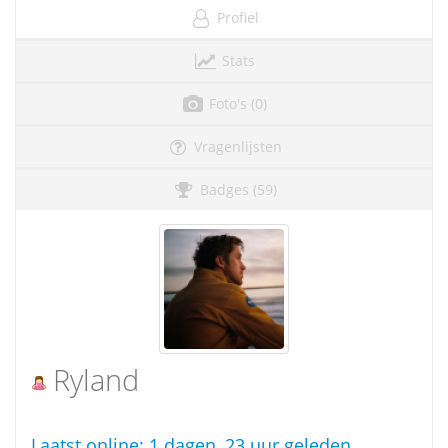
Profiel
Stats
Foto's (0)
Vragenlijsten
Badges (59)
Ryland
Laatst online:
1 dagen, 23 uur geleden