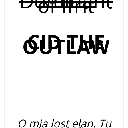
Dominant
of Ifrit
CID THE
OUTLAW
O mia lost elan. Tu