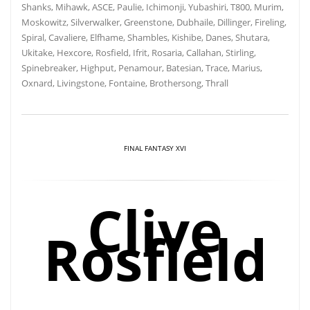
Shanks, Mihawk, ASCE, Paulie, Ichimonji, Yubashiri, T800, Murim,
Moskowitz, Silverwalker, Greenstone, Dubhaile, Dillinger, Fireling,
Spiral, Cavaliere, Elfhame, Shambles, Kishibe, Danes, Shutara,
Ukitake, Hexcore, Rosfield, Ifrit, Rosaria, Callahan, Stirling,
Spinebreaker, Highput, Penamour, Batesian, Trace, Marius,
Oxnard, Livingstone, Fontaine, Brothersong, Thrall
FINAL FANTASY XVI
Clive
Rosfield