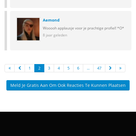
Aemond
Wooooh applausje voor je prachtige profiel! *O*
8 jaar geleden
1
2
3
4
5
6
...
47
Meld Je Gratis Aan Om Ook Reacties Te Kunnen Plaatsen