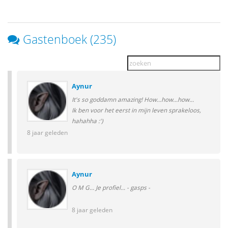
Gastenboek (235)
Aynur
It's so goddamn amazing! How...how...how...
Ik ben voor het eerst in mijn leven sprakeloos,
hahahha :')
8 jaar geleden
Aynur
O M G... Je profiel... - gasps -
8 jaar geleden