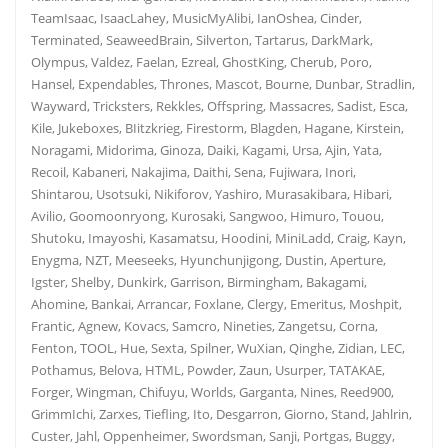
TeamIsaac, IsaacLahey, MusicMyAlibi, IanOshea, Cinder,
Terminated, SeaweedBrain, Silverton, Tartarus, DarkMark,
Olympus, Valdez, Faelan, Ezreal, GhostKing, Cherub, Poro,
Hansel, Expendables, Thrones, Mascot, Bourne, Dunbar, Stradlin,
Wayward, Tricksters, Rekkles, Offspring, Massacres, Sadist, Esca,
Kile, Jukeboxes, BIitzkrieg, Firestorm, Blagden, Hagane, Kirstein,
Noragami, Midorima, Ginoza, Daiki, Kagami, Ursa, Ajin, Yata,
Recoil, Kabaneri, Nakajima, Daithi, Sena, Fujiwara, Inori,
Shintarou, Usotsuki, Nikiforov, Yashiro, Murasakibara, Hibari,
Avilio, Goomoonryong, Kurosaki, Sangwoo, Himuro, Touou,
Shutoku, Imayoshi, Kasamatsu, Hoodini, MiniLadd, Craig, Kayn,
Enygma, NZT, Meeseeks, Hyunchunjigong, Dustin, Aperture,
Igster, Shelby, Dunkirk, Garrison, Birmingham, Bakagami,
Ahomine, Bankai, Arrancar, Foxlane, Clergy, Emeritus, Moshpit,
Frantic, Agnew, Kovacs, Samcro, Nineties, Zangetsu, Corna,
Fenton, TOOL, Hue, Sexta, Spilner, WuXian, Qinghe, Zidian, LEC,
Pothamus, Belova, HTML, Powder, Zaun, Usurper, TATAKAE,
Forger, Wingman, Chifuyu, Worlds, Garganta, Nines, Reed900,
GrimmIchi, Zarxes, Tiefling, Ito, Desgarron, Giorno, Stand, Jahlrin,
Custer, Jahl, Oppenheimer, Swordsman, Sanji, Portgas, Buggy,