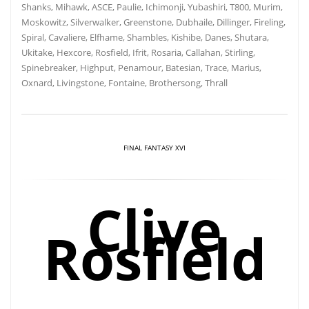
Shanks, Mihawk, ASCE, Paulie, Ichimonji, Yubashiri, T800, Murim,
Moskowitz, Silverwalker, Greenstone, Dubhaile, Dillinger, Fireling,
Spiral, Cavaliere, Elfhame, Shambles, Kishibe, Danes, Shutara,
Ukitake, Hexcore, Rosfield, Ifrit, Rosaria, Callahan, Stirling,
Spinebreaker, Highput, Penamour, Batesian, Trace, Marius,
Oxnard, Livingstone, Fontaine, Brothersong, Thrall
FINAL FANTASY XVI
Clive
Rosfield