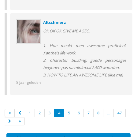
Altschmerz
OK OK OK GIVE ME A SEC.
1. Hoe maakt men awesome profielen?
Xanthe's life work.
2. Character building: goede personages
beginnen pas na minimaal 2.500 woorden.
3. HOW TO LIFE AN AWESOME LIFE (like me)
8 jaar geleden
1
2
3
4
5
6
7
8
...
47