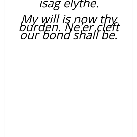
isag elythe.
My will is now thy
burden. Ne'er cleft
our bond shall be.