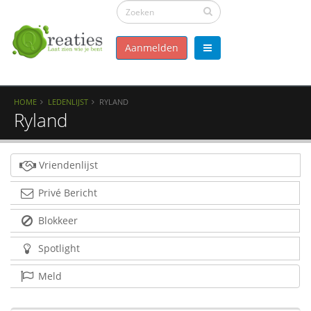
Aanmelden
HOME
LEDENLIJST
RYLAND
Ryland
Vriendenlijst
Privé Bericht
Blokkeer
Spotlight
Meld