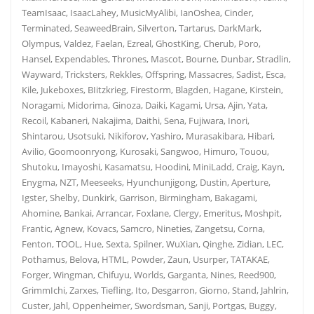
TeamIsaac, IsaacLahey, MusicMyAlibi, IanOshea, Cinder,
Terminated, SeaweedBrain, Silverton, Tartarus, DarkMark,
Olympus, Valdez, Faelan, Ezreal, GhostKing, Cherub, Poro,
Hansel, Expendables, Thrones, Mascot, Bourne, Dunbar, Stradlin,
Wayward, Tricksters, Rekkles, Offspring, Massacres, Sadist, Esca,
Kile, Jukeboxes, BIitzkrieg, Firestorm, Blagden, Hagane, Kirstein,
Noragami, Midorima, Ginoza, Daiki, Kagami, Ursa, Ajin, Yata,
Recoil, Kabaneri, Nakajima, Daithi, Sena, Fujiwara, Inori,
Shintarou, Usotsuki, Nikiforov, Yashiro, Murasakibara, Hibari,
Avilio, Goomoonryong, Kurosaki, Sangwoo, Himuro, Touou,
Shutoku, Imayoshi, Kasamatsu, Hoodini, MiniLadd, Craig, Kayn,
Enygma, NZT, Meeseeks, Hyunchunjigong, Dustin, Aperture,
Igster, Shelby, Dunkirk, Garrison, Birmingham, Bakagami,
Ahomine, Bankai, Arrancar, Foxlane, Clergy, Emeritus, Moshpit,
Frantic, Agnew, Kovacs, Samcro, Nineties, Zangetsu, Corna,
Fenton, TOOL, Hue, Sexta, Spilner, WuXian, Qinghe, Zidian, LEC,
Pothamus, Belova, HTML, Powder, Zaun, Usurper, TATAKAE,
Forger, Wingman, Chifuyu, Worlds, Garganta, Nines, Reed900,
GrimmIchi, Zarxes, Tiefling, Ito, Desgarron, Giorno, Stand, Jahlrin,
Custer, Jahl, Oppenheimer, Swordsman, Sanji, Portgas, Buggy,