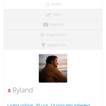
Profiel
Stats
Foto's (0)
Vragenlijsten
Badges (59)
Ryland
Laatst online:
20 uur, 13 minuten geleden