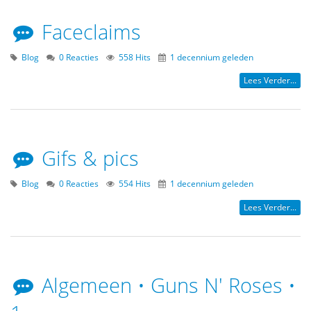
Faceclaims
Blog
0 Reacties
558 Hits
1 decennium geleden
Lees Verder...
Gifs & pics
Blog
0 Reacties
554 Hits
1 decennium geleden
Lees Verder...
Algemeen • Guns N' Roses •