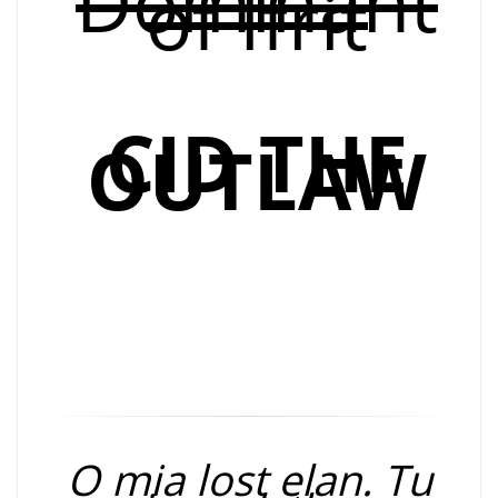
Dominant
of Ifrit
CID THE
OUTLAW
O mia lost elan. Tu