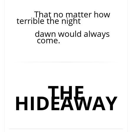
That no matter how
terrible the night
dawn would always
come.
THE
HIDEAWAY