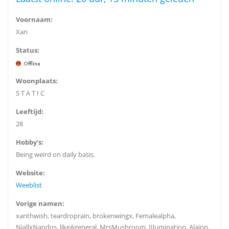
Voornaam:
Xan
Status:
Woonplaats:
S T A T I C
Leeftijd:
28
Hobby's:
Being weird on daily basis.
Website:
Weeblist
Vorige namen:
xanthwish, teardroprain, brokenwingx, Femalealpha,
NiallxNandos, likeAgeneral, MrsMushroom, IIlumination, Alainn,