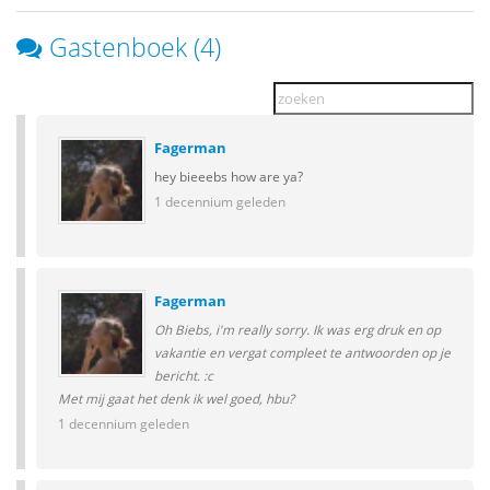
Gastenboek (4)
Fagerman
hey bieeebs how are ya?
1 decennium geleden
Fagerman
Oh Biebs, i'm really sorry. Ik was erg druk en op
vakantie en vergat compleet te antwoorden op je
bericht. :c
Met mij gaat het denk ik wel goed, hbu?
1 decennium geleden