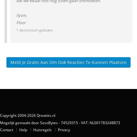
dat we elkaar ooit nog zullen gaan ontmoeten.
Ilysm,
Floor
1 decennium geleden
Meld Je Gratis Aan Om Ook Reacties Te Kunnen Plaatsen
Copyright 2004-2026 Qreaties.nl
Mogelijk gemaakt door SesoBytes - 74529315 - VAT: NL001783248B73
Contact
Help
Huisregels
Privacy