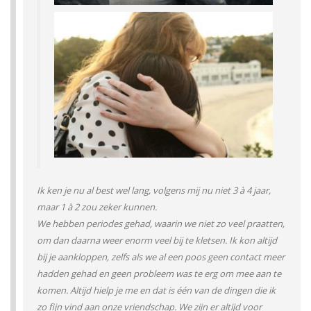
Ik ken je nu al best wel lang, volgens mij nu niet 3 à 4 jaar,
maar 1 à 2 zou zeker kunnen.
We hebben periodes gehad, waarin we niet zo veel praatten,
om dan daarna weer enorm veel bij te kletsen. Ik kon altijd
bij je aankloppen, zelfs als we al een poos geen contact meer
hadden gehad en geen probleem was te erg om mee aan te
komen. Altijd hielp je me en dat is één van de dingen die ik
zo fijn vind aan onze vriendschap. We zijn er altijd voor