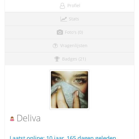
Profiel
Stats
Foto's (0)
Vragenlijsten
Badges (21)
Deliva
Laatst online:
10 jaar, 165 dagen geleden